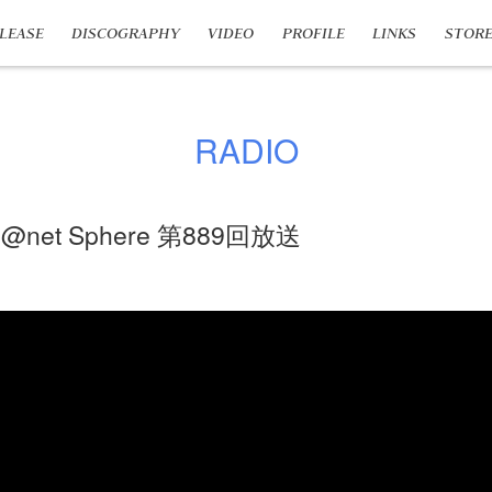
LEASE
DISCOGRAPHY
VIDEO
PROFILE
LINKS
STOR
RADIO
@net Sphere 第889回放送