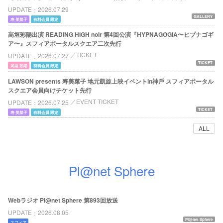
UPDATE
2026.07.29
GALLERY
寿 美菜子
有料会員 限定
高垣彩陽出演 READING HIGH noir 第4回公演『HYPNAGOGIA〜ヒプナゴギ
ア〜』スフィアポータルスクエア二次先行
TICKET
UPDATE
2026.07.27
TICKET
高垣 彩陽
有料会員 限定
LAWSON presents 寿美菜⼦ 地元凱旋上映イベントin神⼾ スフィアポータル
スクエア会員向けチケット先行
EVENT TICKET
UPDATE
2026.07.25
TICKET
寿 美菜子
有料会員 限定
ALL
Pl@net Sphere
Webラジオ Pl@net Sphere 第893回放送
UPDATE
2026.08.05
Pl@net Sphere
スフィア