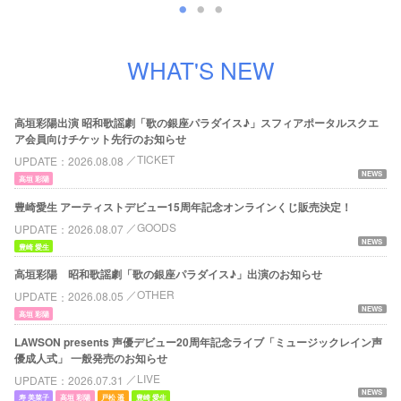
WHAT'S NEW
高垣彩陽出演 昭和歌謡劇「歌の銀座パラダイス♪」スフィアポータルスクエ
ア会員向けチケット先行のお知らせ
TICKET
UPDATE
2026.08.08
NEWS
高垣 彩陽
豊崎愛生 アーティストデビュー15周年記念オンラインくじ販売決定！
GOODS
UPDATE
2026.08.07
NEWS
豊崎 愛生
高垣彩陽 昭和歌謡劇「歌の銀座パラダイス♪」出演のお知らせ
OTHER
UPDATE
2026.08.05
NEWS
高垣 彩陽
LAWSON presents 声優デビュー20周年記念ライブ「ミュージックレイン声
優成人式」 一般発売のお知らせ
LIVE
UPDATE
2026.07.31
NEWS
寿 美菜子
高垣 彩陽
戸松 遥
豊崎 愛生