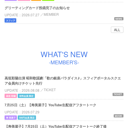
グリーティングカード投函完了のお知らせ
MEMBER
UPDATE
2026.07.27
NEWS
スフィア
ALL
WHAT'S NEW
-MEMBER'S-
高垣彩陽出演 昭和歌謡劇「歌の銀座パラダイス♪」スフィアポータルスクエ
ア会員向けチケット先行
TICKET
UPDATE
2026.08.08
TICKET
高垣 彩陽
有料会員 限定
7月25日（土）【寿美菜子】YouTube生配信アフタートーク
UPDATE
2026.07.29
MOVIE
寿 美菜子
500円会員 限定
【寿美菜子】7月25日（土）YouTube生配信アフタートーク終了後