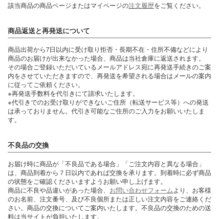
該当商品の商品ページまたはマイページの
注文履歴
をご覧ください。
商品返送と再発送について
商品出荷から7日以内に受け取り拒否・長期不在・住所不備などにより
商品のお届けが出来なかった場合、商品は当社倉庫に返送されます。
その場合ご登録いただいているメールアドレス宛に再発送手続きのご案
内をさせていただきますので、再発送を希望される場合はメールの案内
に従ってご依頼ください。
※再発送手数料を代引きにて請求いたします。
※代引きでのお受け取りができないご住所（転送サービス等）への発送
は承っておりません。代引き可能なご住所のご入力をお願いいたしま
す。
不良品の交換
お届け時に商品が「不良品である場合」「ご注文内容と異なる場合」
は、商品到着から７日以内であれば交換を承ります。到着時に必ず商品
の状態をご確認くださいますようお願い申し上げます。
商品に不良や品違いがあった場合、
お問い合わせフォーム
より、お客様
のお名前、注文番号、及び不良個所または正しい注文内容をご連絡くだ
さい。商品の交換についてご案内いたします。不良品の交換のための送
料は当サイトが負担いたします。