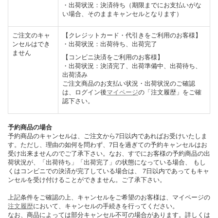
・出荷状況：決済待ち（期限までにお支払いがな
い場合、そのままキャンセルとなります）
ご注文のキャ
【クレジットカード・代引きをご利用のお客様】
ンセルはでき
・出荷状況：出荷待ち、出荷完了
ません
【コンビニ決済をご利用のお客様】
・出荷状況：決済完了、出荷準備中、出荷待ち、
出荷済み
ご注文商品のお支払い状況・出荷状況のご確認
は、ログイン後
マイページ
の「注文履歴」をご確
認下さい。
予約商品の場合
予約商品のキャンセルは、ご注文から7日以内であればお受けいたしま
す。ただし、理由の如何を問わず、7日を過ぎての予約キャンセルはお
受け出来ませんのでご了承下さい。なお、すでにお客様の予約商品の出
荷状況が、「出荷待ち」「出荷完了」の状態になっている場合、 もし
くはコンビニでの決済が完了している場合は、 7日以内であってもキャ
ンセルを受け付けることができません。ご了承下さい。
上記条件をご確認の上、キャンセルをご希望のお客様は、マイページの
注文履歴
において、キャンセルの手続きを行ってください。
なお、商品によっては部分キャンセル不可の場合があります。詳しくは