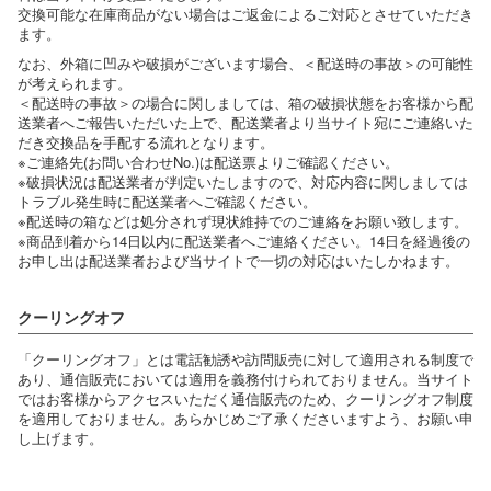
交換可能な在庫商品がない場合はご返金によるご対応とさせていただき
ます。
なお、外箱に凹みや破損がございます場合、＜配送時の事故＞の可能性
が考えられます。
＜配送時の事故＞の場合に関しましては、箱の破損状態をお客様から配
送業者へご報告いただいた上で、配送業者より当サイト宛にご連絡いた
だき交換品を手配する流れとなります。
※ご連絡先(お問い合わせNo.)は配送票よりご確認ください。
※破損状況は配送業者が判定いたしますので、対応内容に関しましては
トラブル発生時に配送業者へご確認ください。
※配送時の箱などは処分されず現状維持でのご連絡をお願い致します。
※商品到着から14日以内に配送業者へご連絡ください。14日を経過後の
お申し出は配送業者および当サイトで一切の対応はいたしかねます。
クーリングオフ
「クーリングオフ」とは電話勧誘や訪問販売に対して適用される制度で
あり、通信販売においては適用を義務付けられておりません。当サイト
ではお客様からアクセスいただく通信販売のため、クーリングオフ制度
を適用しておりません。あらかじめご了承くださいますよう、お願い申
し上げます。