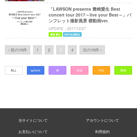
「LAWSON presents 豊崎愛生 Best
concert tour 2017～live your Best～」パ
ンフレット撮影風景 横動画ver.
UPDATE
2017/12/27
豊崎 愛生
500円会員限定
‹ 前の10件
1
2
3
4
次の10件 ›
ALL
sphere
寿
高垣
戸松
豊崎
当サイトについて
アカウントについて
お支払いについて
利用規約