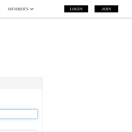
E
MEMBER’S
LOGIN
JOIN