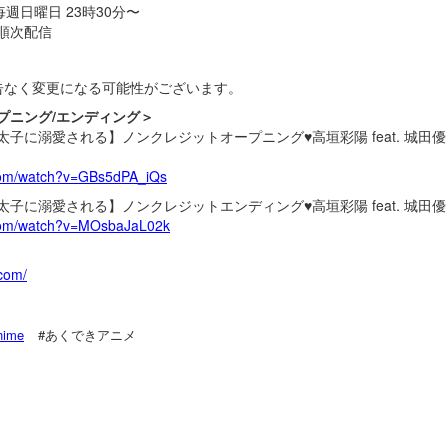
週日曜日 23時30分〜
順次配信
告なく変更になる可能性がございます。
プニング/エンディング＞
子に溺愛される】ノンクレジットオープニング♥高垣彩陽 feat. 城田
.com/watch?v=GBs5dPA_iQs
子に溺愛される】ノンクレジットエンディング♥高垣彩陽 feat. 城田
.com/watch?v=MOsbaJaL02k
.com/
nime
#あくできアニメ