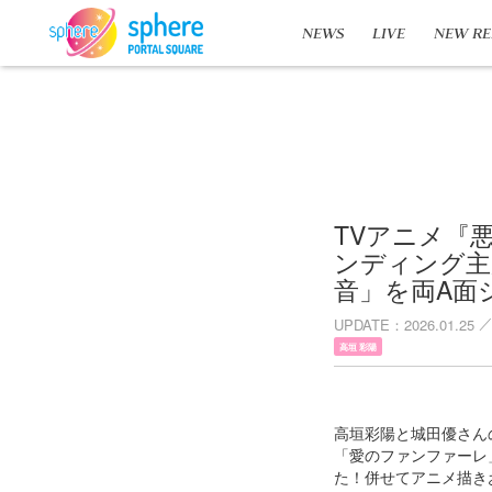
NEWS
LIVE
NEW RE
TVアニメ『
ンディング主題
音」を両A面
UPDATE
2026.01.25
高垣 彩陽
高垣彩陽と城田優さん
「愛のファンファーレ
た！併せてアニメ描き