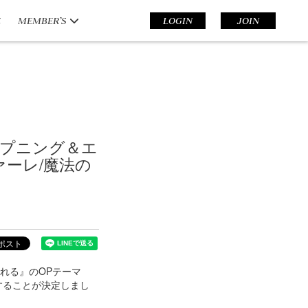
E
MEMBER’S
LOGIN
JOIN
ープニング＆エ
ァーレ/魔法の
れる』のOPテーマ
することが決定しまし