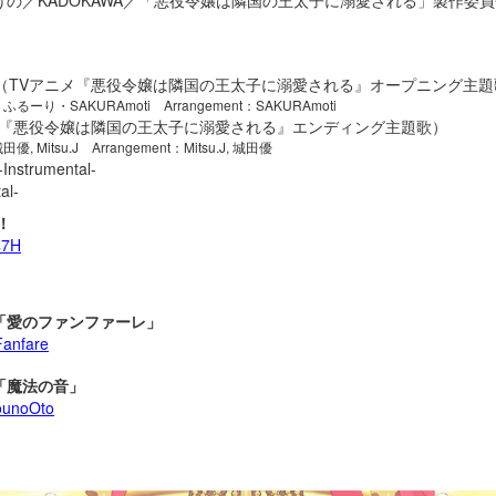
レ（TVアニメ『悪役令嬢は隣国の王太子に溺愛される』オープニング主題
ふるーり・SAKURAmoti Arrangement：SAKURAmoti
ニメ『悪役令嬢は隣国の王太子に溺愛される』エンディング主題歌）
優, Mitsu.J Arrangement：Mitsu.J, 城田優
trumental-
al-
！
47H
田優「愛のファンファーレ」
oFanfare
優「魔法の音」
hounoOto