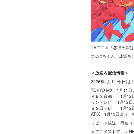
TVアニメ『悪役令嬢
©ぷにちゃん・成瀬あ
＜放送＆配信情報＞
2026年1月11日(日)
TOKYO MX 1月1
ＫＢＳ京都 1月12
サンテレビ 1月12日
ＢＳ日テレ 1月12日
AT-X 1月13日より
リピート放送：毎週（木
ｄアニメストア、U-N