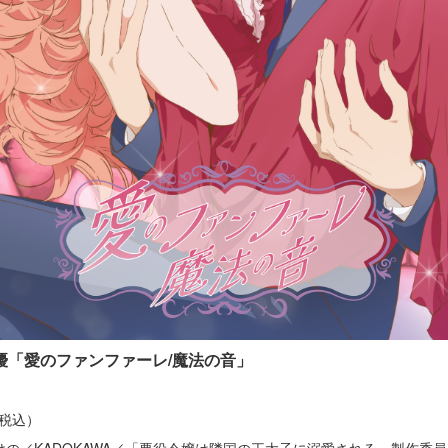
 城田優「愛のファンファーレ/魔法の音」
円（税込）
けの／KADOKAWA／「悪役令嬢は隣国の王太子に溺愛される」製作委員