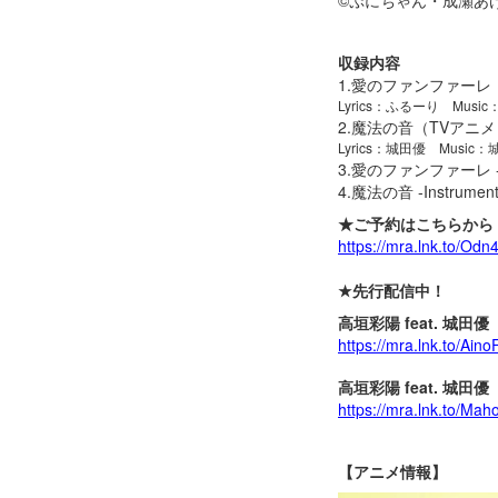
収録内容
1.愛のファンファー
Lyrics：ふるーり Music：
2.魔法の音（TVア
Lyrics：城田優 Music：城田
3.愛のファンファーレ -Ins
4.魔法の音 -Instrument
★ご予約はこちらから
https://mra.lnk.to/Odn
★先行配信中！
高垣彩陽 feat. 城
https://mra.lnk.to/Ain
高垣彩陽 feat. 城田
https://mra.lnk.to/Ma
【アニメ情報】