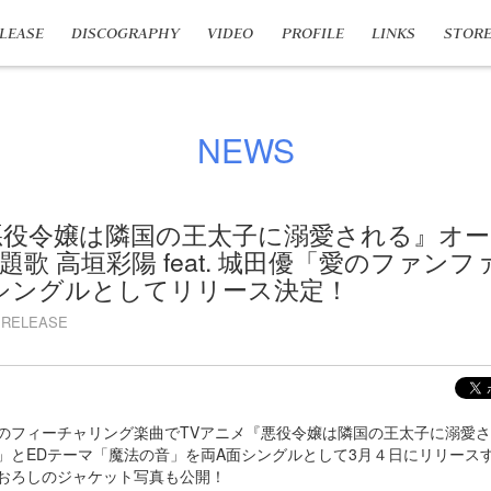
LEASE
DISCOGRAPHY
VIDEO
PROFILE
LINKS
STOR
NEWS
悪役令嬢は隣国の王太子に溺愛される』オ
歌 高垣彩陽 feat. 城田優「愛のファンフ
シングルとしてリリース決定！
RELEASE
のフィーチャリング楽曲でTVアニメ『悪役令嬢は隣国の王太子に溺愛さ
」とEDテーマ「魔法の音」を両A面シングルとして3月４日にリリース
おろしのジャケット写真も公開！