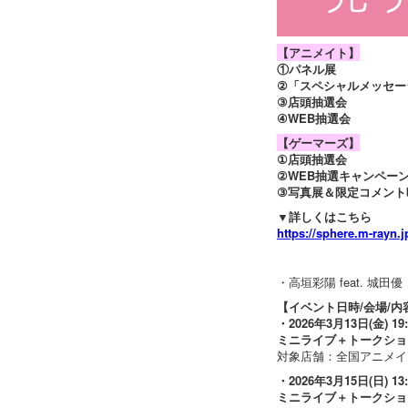
【アニメイト】
①パネル展
②「スペシャルメッセー
③店頭抽選会
④WEB抽選会
【ゲーマーズ】
①店頭抽選会
②WEB抽選キャンペー
③写真展＆限定コメント
▼詳しくはこちら
https://sphere.m-rayn.
・高垣彩陽 feat. 
【イベント日時/会場/内
・2026年3月13日(金) 1
ミニライブ＋トークショ
対象店舗：全国アニメイト
・2026年3月15日(日) 
ミニライブ＋トークショ