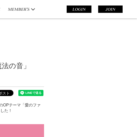
E
MEMBER’S
LOGIN
JOIN
/魔法の音」
のOPテーマ「愛のファ
ました！