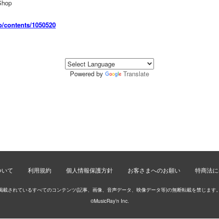
hop
jp/contents/1050520
Powered by
Translate
ついて
利用規約
個人情報保護方針
お客さまへのお願い
特商法に
掲載されているすべてのコンテンツ(記事、画像、音声データ、映像データ等)の無断転載を禁じます
©MusicRay’n Inc.