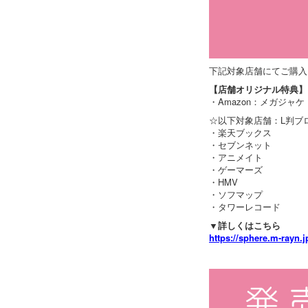
下記対象店舗にてご購入
【店舗オリジナル特典】
・Amazon：メガジャケ
☆以下対象店舗：L判ブ
・楽天ブックス
・セブンネット
・アニメイト
・ゲーマーズ
・HMV
・ソフマップ
・タワーレコード
▼詳しくはこちら
https://sphere.m-rayn.