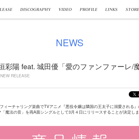
LEASE
DISCOGRAPHY
VIDEO
PROFILE
LINKS
STOR
NEWS
高垣彩陽 feat. 城田優「愛のファンファーレ
NEW RELEASE
フィーチャリング楽曲でTVアニメ『悪役令嬢は隣国の王太子に溺愛される』
マ「魔法の音」を両A面シングルとして3月４日にリリースすることが決定し