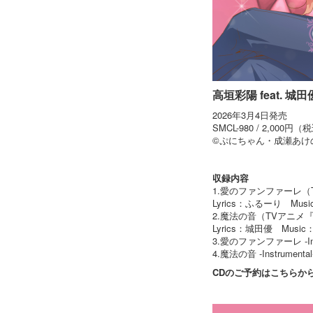
高垣彩陽 feat.
2026年3月4日発売
SMCL-980 / 2,000円（
©ぷにちゃん・成瀬あけ
収録内容
1.愛のファンファーレ
Lyrics：ふるーり Musi
2.魔法の音（TVアニ
Lyrics：城田優 Music：城
3.愛のファンファーレ -Inst
4.魔法の音 -Instrumental
CDのご予約はこちらか