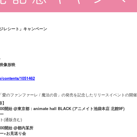
ジレシート」キャンペーン
ン
映像放映
jp/contents/1051462
城田優「愛のファンファーレ / 魔法の音」の発売を記念したリリースイベントの
容】
9:00開始 @東京都：animate hall BLACK (アニメイト池袋本店 北館9F)
ー
(通販含む)
13:00開始 @都内某所
ー+お見送り会