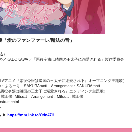
 城田優「愛のファンファーレ/魔法の音」
税込）
の／KADOKAWA／「悪役令嬢は隣国の王太子に溺愛される」製作委員会
（TVアニメ『悪役令嬢は隣国の王太子に溺愛される』オープニング主題歌）
c：ふるーり・SAKURAmoti Arrangement：SAKURAmoti
メ『悪役令嬢は隣国の王太子に溺愛される』エンディング主題歌）
田優, Mitsu.J Arrangement：Mitsu.J, 城田優
rumental-
-
ら ▶
https://mra.lnk.to/Odn47H