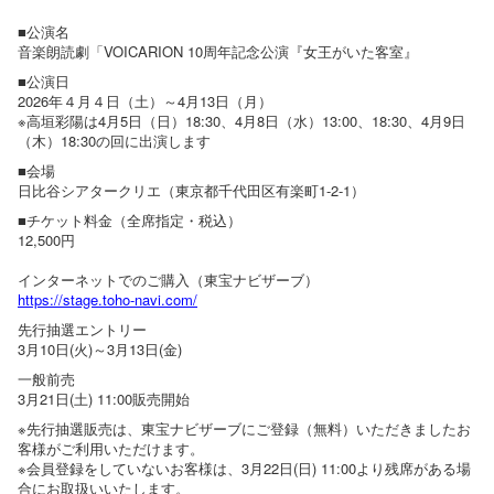
■公演名
音楽朗読劇「VOICARION 10周年記念公演『女王がいた客室』
■公演日
2026年４月４日（土）～4月13日（月）
※高垣彩陽は4月5日（日）18:30、4月8日（水）13:00、18:30、4月9日
（木）18:30の回に出演します
■会場
日比谷シアタークリエ（東京都千代田区有楽町1-2-1）
■チケット料金（全席指定・税込）
12,500円
インターネットでのご購入（東宝ナビザーブ）
https://stage.toho-navi.com/
先行抽選エントリー
3月10日(火)～3月13日(金)
一般前売
3月21日(土) 11:00販売開始
※先行抽選販売は、東宝ナビザーブにご登録（無料）いただきましたお
客様がご利用いただけます。
※会員登録をしていないお客様は、3月22日(日) 11:00より残席がある場
合にお取扱いいたします。