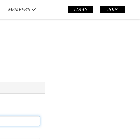
E
MEMBER’S
LOGIN
JOIN