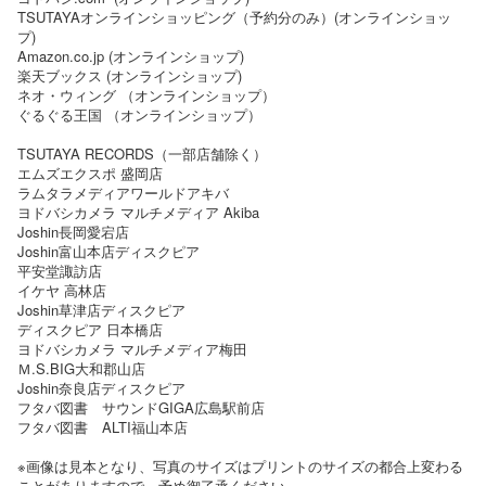
TSUTAYAオンラインショッピング（予約分のみ）(オンラインショッ
プ)
Amazon.co.jp (オンラインショップ)
楽天ブックス (オンラインショップ)
ネオ・ウィング （オンラインショップ）
ぐるぐる王国 （オンラインショップ）
TSUTAYA RECORDS（一部店舗除く）
エムズエクスポ 盛岡店
ラムタラメディアワールドアキバ
ヨドバシカメラ マルチメディア Akiba
Joshin長岡愛宕店
Joshin富山本店ディスクピア
平安堂諏訪店
イケヤ 高林店
Joshin草津店ディスクピア
ディスクピア 日本橋店
ヨドバシカメラ マルチメディア梅田
Ｍ.S.BIG大和郡山店
Joshin奈良店ディスクピア
フタバ図書 サウンドGIGA広島駅前店
フタバ図書 ALTI福山本店
※画像は見本となり、写真のサイズはプリントのサイズの都合上変わる
ことがありますので、予め御了承ください。