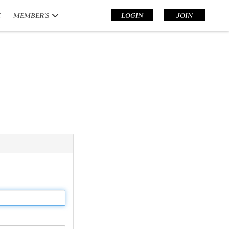
E
MEMBER’S
LOGIN
JOIN