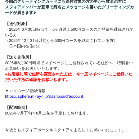
今回のグリーティングカードにも送付対象の方の中から数名の方に
スフィアメンバーが直筆で宛名とメッセージを書いたグリーティングカ
ードが届きます♪
【送付対象】
・2026年6月30日時点で、6ヶ月以上500円コースのご登録を継続されて
いる方
（2025年12月31日以前から500円コースを継続されている方）
・日本国内在住の方
【送り先住所】
2026年6月30日時点でマイページにご登録されている住所へ、特製暑中
お見舞いをお送りいたします。
※お引越し等で住所を変更された方は、今一度マイページにご登録いた
だいた住所の確認をお願いします。
▼マイページ登録情報
https://sphere.m-rayn.jp/dashb
oard/account
【配送時期】
2026年7月下旬〜8月上旬を予定しております。
今後ともスフィアポータルスクエアをよろしくお願いいたします。