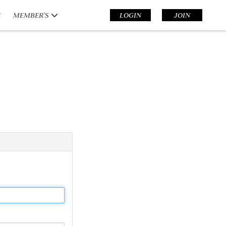
E
MEMBER’S
LOGIN
JOIN