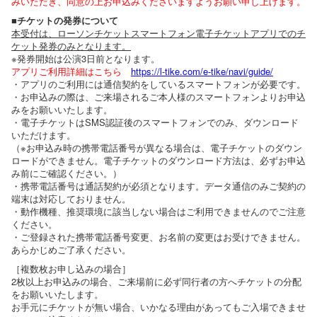
みいただき、同意の上お申込みくださいますようお願い申し上げます。
■チケットの発券について
本受付は、ローソンチケットスマートフォン電子チケットアプリでのチ
ケット発券のみとなります。
※発券開始は公演3日前となります。
アプリご利用詳細はこちら
https://l-tike.com/e-tike/navi/guide/
・アプリのご利用には通信契約をしているスマートフォンが必要です。
・お申込みの際は、ご来場されるご本人様のスマートフォンよりお申込
みをお願いいたします。
・電子チケットはSMS認証後のスマートフォンでのみ、ダウンロード
いただけます。
（※お申込み時の携帯電話番号が異なる場合は、電子チケットのダウン
ロードができません。電子チケットのダウンロード方法は、必ずお申込
み前にご確認ください。）
・携帯電話番号は通話契約が必須となります。データ通信のみご契約の
端末は対応しておりません。
・動作機種、推奨環境に該当しない場合はご利用できませんのでご注意
ください。
・ご登録された携帯電話番号変更、お名前の変更はお受けできません。
あらかじめご了承ください。
［複数枚お申し込みの場合］
2枚以上お申込みの場合、ご来場前に必ず同行者の方へチケットの分配
をお願いいたします。
お手元にチケットが無い場合、いかなる理由があってもご入場できませ