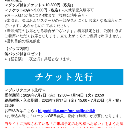
＜グッズ付きチケット＞10,800円（税込）
＜チケットのみ＞9,000円（税込）
※未就学児入場不可
※お一人様1公演につき4枚まで（複数公演申込可）
※出演者、演出およびステージの一部が見えにくいお席となる場合がご
ざいます。あらかじめご了承ください。
※着席指定のお席となる場合がございます。着席指定とは、公演中必ず
ご着席いただくお席となります。立ち上がってのご鑑賞は出来ません。
※営利目的の転売禁止
【グッズ内容】
缶バッジ付きロゼット
※［昼公演］［夜公演］共通となります。
＜プレリクエスト先行＞
受付期間：2026年7月7日（火）12:00～7月14日（火）23:59
結果確認・入金期間：2026年7月17日（金）15:00～7月20日（月・祝）
23:59
お申込みはこちら：
https://l-tike.com/mr_seijinshiki/
※お申込み時に「ローソンWEB会員」登録（無料）が必要になります。
当サイトに掲載されている「ご来場予定のお客様へお願い」をよくお読