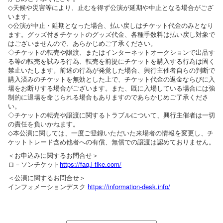
◇天候や災害等により、止むを得ず公演が延期や中止となる場合がござ
います。
◇公演が中止・延期となった場合、払い戻しはチケット代金のみとなり
ます。グッズ付きチケットのグッズ代金、各種手数料は払い戻し対象で
はございませんので、あらかじめご了承ください。
◇チケットの転売や譲渡、またはインターネットオークションで出品す
る等の転売を試みる行為、転売を前提にチケットを購入する行為は固く
禁止いたします。前述の行為が発覚した場合、興行主催者自らの判断で
購入済みのチケットを無効とした上で、チケット代金の返金ならびに入
場をお断りする場合がございます。また、既に入場している場合には強
制的に退場を命じられる場合もありますのであらかじめご了承くださ
い。
◇チケットの転売や譲渡に関するトラブルについて、興行主催者は一切
の責任を負いかねます。
◇本公演に関しては、一度ご登録いただいた来場者の情報を変更し、チ
ケットトレード含め他者への有償、無償での譲渡は認めておりません。
＜お申込みに関するお問合せ＞
ロ－ソンチケット
https://faq.l-tike.com/
＜公演に関するお問合せ＞
インフォメーションデスク
https://information-desk.info/