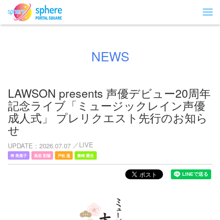
NEWS
LAWSON presents 声優デビュー20周年
記念ライブ「ミュージックレイン声優
成人式」 プレリクエスト先行のお知ら
せ
LIVE
UPDATE
2026.07.07
寿 美菜子
高垣 彩陽
戸松 遥
豊崎 愛生