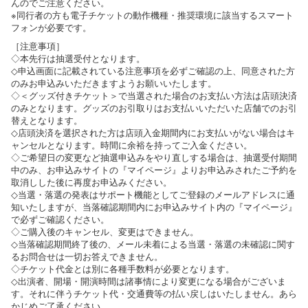
んのでご注意ください。
※同行者の方も電子チケットの動作機種・推奨環境に該当するスマート
フォンが必要です。
［注意事項］
◇本先行は抽選受付となります。
◇申込画面に記載されている注意事項を必ずご確認の上、同意された方
のみお申込みいただきますようお願いいたします。
◇＜グッズ付きチケット＞で当選された場合のお支払い方法は店頭決済
のみとなります。グッズのお引取りはお支払いいただいた店舗でのお引
替えとなります。
◇店頭決済を選択された方は店頭入金期間内にお支払いがない場合はキ
ャンセルとなります。時間に余裕を持ってご入金ください。
◇ご希望日の変更など抽選申込みをやり直しする場合は、抽選受付期間
中のみ、お申込みサイトの『マイページ』よりお申込みされたご予約を
取消しした後に再度お申込みください。
◇当選・落選の発表はサポート機能としてご登録のメールアドレスに通
知いたしますが、当落確認期間内にお申込みサイト内の『マイページ』
で必ずご確認ください。
◇ご購入後のキャンセル、変更はできません。
◇当落確認期間終了後の、メール未着による当選・落選の未確認に関す
るお問合せは一切お答えできません。
◇チケット代金とは別に各種手数料が必要となります。
◇出演者、開場・開演時間は諸事情により変更になる場合がございま
す。それに伴うチケット代・交通費等の払い戻しはいたしません。あら
かじめご了承ください。