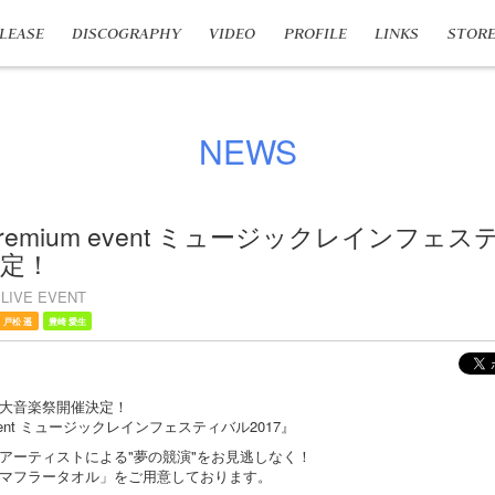
LEASE
DISCOGRAPHY
VIDEO
PROFILE
LINKS
STOR
NEWS
premium event ミュージックレインフェ
決定！
LIVE EVENT
戸松 遥
豊崎 愛生
大音楽祭開催決定！
 event ミュージックレインフェスティバル2017』
アーティストによる"夢の競演"をお見逃しなく！
マフラータオル」をご用意しております。