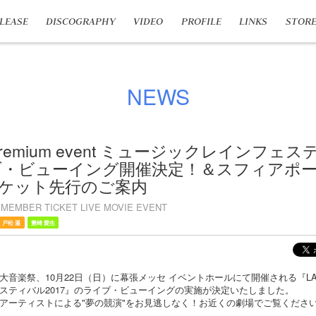
LEASE
DISCOGRAPHY
VIDEO
PROFILE
LINKS
STOR
NEWS
premium event ミュージックレインフェ
イブ・ビューイング開催決定！＆スフィアポ
ケット先行のご案内
MEMBER TICKET LIVE MOVIE EVENT
戸松 遥
豊崎 愛生
楽祭、10月22日（日）に幕張メッセ イベントホールにて開催される『LAWSON 
スティバル2017』のライブ・ビューイングの実施が決定いたしました。
アーティストによる"夢の競演"をお見逃しなく！お近くの劇場でご覧くださ