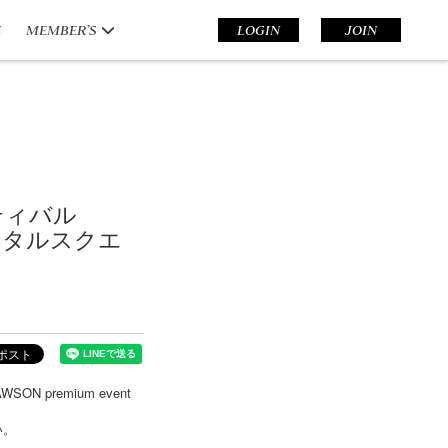
E
MEMBER’S
LOGIN
JOIN
スティバル
ータルスクエ
premium event
い。