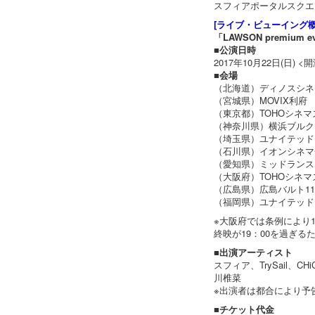
スフィアポータルスクエア
[ライブ・ビューイング概
「LAWSON premiu
■公演日時
2017年10月22日(日) <開
■会場
（北海道）ディノスシネ
（宮城県）MOVIX利府
（東京都）TOHOシネマ
（神奈川県）横浜ブルク
（埼玉県）ユナイテッド
（石川県）イオンシネマ
（愛知県）ミッドランス
（大阪府）TOHOシネマ
（広島県）広島バルト11
（福岡県）ユナイテッド
※大阪府では条例により
終映が19：00を過ぎ
■出演アーティスト
スフィア、TrySail、C
川椎菜
※出演者は都合により予
■チケット代金