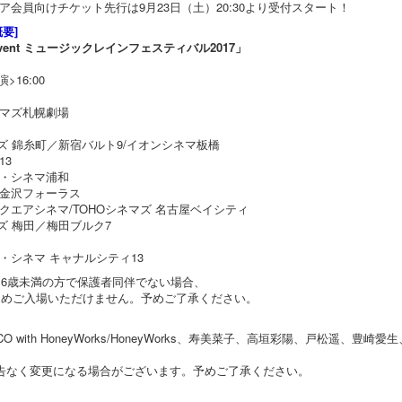
会員向けチケット先行は9月23日（土）20:30より受付スタート！
要]
m event ミュージックレインフェスティバル2017」
演>16:00
マズ札幌劇場
ズ 錦糸町／新宿バルト9/イオンシネマ板橋
13
・シネマ浦和
金沢フォーラス
クエアシネマ/TOHOシネマズ 名古屋ベイシティ
ズ 梅田／梅田ブルク7
・シネマ キャナルシティ13
16歳未満の方で保護者同伴でない場合、
るためご入場いただけません。予めご了承ください。
HiCO with HoneyWorks/HoneyWorks、寿美菜子、高垣彩陽、戸松遥、
告なく変更になる場合がございます。予めご了承ください。