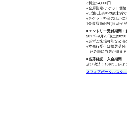
<料金>4,000円
※全席指定/チケット価
※3歳以上有料/3歳未
※チケット料金のほかに
1会員様1回4枚(各日程 
■エントリー受付期間・
2017年9月23日(土)20:30
※必ずご来場可能な公演
※本先行受付は抽選受付
し込み順に当選が決まる
■当落確認・入金期間
店頭決済：10月3日(火)13:
スフィアポータルスクエ