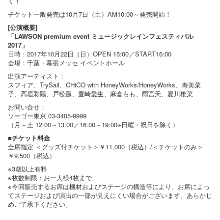
く！
チケット一般発売は10月7日（土）AM10:00～発売開始！
[公演概要]
「LAWSON premium event ミュージックレインフェスティバル
2017」
日時：2017年10月22日（日）OPEN 15:00／START16:00
会場：千葉・幕張メッセ イベントホール
出演アーティスト：
スフィア、TrySail、CHiCO with HoneyWorks/HoneyWorks、寿美菜
子、高垣彩陽、戸松遥、豊崎愛生、麻倉もも、雨宮天、夏川椎菜
お問い合せ：
ソーゴー東京 03-3405-9999
（月－土 12:00～13:00／16:00～19:00※日曜・祝日を除く）
■チケット料金
全席指定 ＜グッズ付チケット＞￥11,000（税込）/＜チケットのみ＞
￥9,500（税込）
※3歳以上有料
※枚数制限：お一人様4枚まで
※今回販売するお席は機材およびステージの構造等により、お席によっ
てステージおよび演出の一部が見えにくい場合がございます。あらかじ
めご了承下ください。