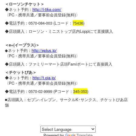
＜ローソンチケット＞
◆ネット予約：
http://l-tike.com/
〈PC・携帯共通／要事前会員登録(無料)〉
◆電話予約：0570-084-003 (Lコード：
75436
)
◆店頭購入：ローソン・ミニストップ店内Loppiにて直接購入
＜e+(イープラス)＞
◆ネット予約：
http://eplus.jp/
〈PC・携帯共通／要事前会員登録(無料)〉
◆店頭購入：ファミリーマート店頭Famiポートにて直接購入
＜チケットぴあ＞
◆ネット予約：
http://t.pia.jp/
〈PC・携帯共通／要事前会員登録(無料)〉
◆電話予約：0570-02-9999 (Pコード：
345-353
)
■店頭購入：セブン-イレブン、サークルK･サンクス、チケットぴあ店
舗
Powered by
Translate