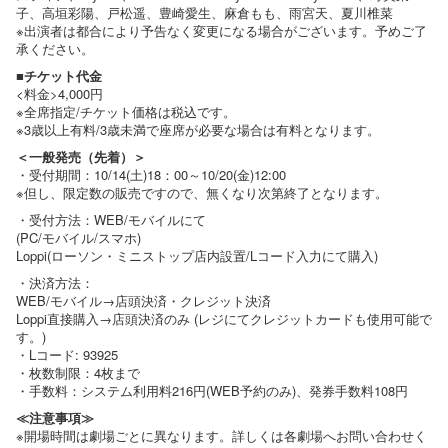
子、高垣彩陽、戸松遥、豊崎愛生、麻倉もも、雨宮天、夏川椎菜
※出演者は都合により予告なく変更になる場合がございます。予めご了
承ください。
■チケット代金
<料金>4,000円
※全席指定/チケット価格は税込です。
※3歳以上有料/3歳未満で座席が必要な場合は有料となります。
＜一般発売（先着）＞
・受付期間：10/14(土)18：00～10/20(金)12:00
※但し、限定数の販売ですので、無くなり次第終了となります。
・受付方法：WEB/モバイルにて
(PC/モバイル/スマホ)
Loppi(ローソン・ミニストップ店内設置/Lコード入力にて購入)
・決済方法：
WEB/モバイル→店頭決済・クレジット決済
Loppi直接購入→店頭決済のみ (レジにてクレジットカードも使用可能で
す。)
・Lコード: 93925
・枚数制限：4枚まで
・手数料：システム利用料216円(WEB予約のみ)、発券手数料108円
≪注意事項≫
※開場時間は劇場ごとに異なります。詳しくは各劇場へお問い合わせく