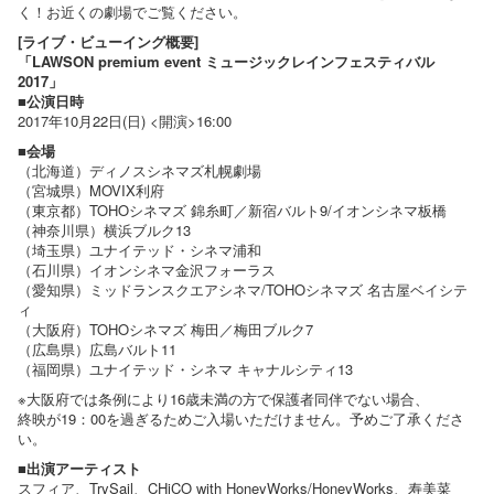
く！お近くの劇場でご覧ください。
[ライブ・ビューイング概要]
「LAWSON premium event ミュージックレインフェスティバル
2017」
■公演日時
2017年10月22日(日) <開演>16:00
■会場
（北海道）ディノスシネマズ札幌劇場
（宮城県）MOVIX利府
（東京都）TOHOシネマズ 錦糸町／新宿バルト9/イオンシネマ板橋
（神奈川県）横浜ブルク13
（埼玉県）ユナイテッド・シネマ浦和
（石川県）イオンシネマ金沢フォーラス
（愛知県）ミッドランスクエアシネマ/TOHOシネマズ 名古屋ベイシテ
ィ
（大阪府）TOHOシネマズ 梅田／梅田ブルク7
（広島県）広島バルト11
（福岡県）ユナイテッド・シネマ キャナルシティ13
※大阪府では条例により16歳未満の方で保護者同伴でない場合、
終映が19：00を過ぎるためご入場いただけません。予めご了承くださ
い。
■出演アーティスト
スフィア、TrySail、CHiCO with HoneyWorks/HoneyWorks、寿美菜