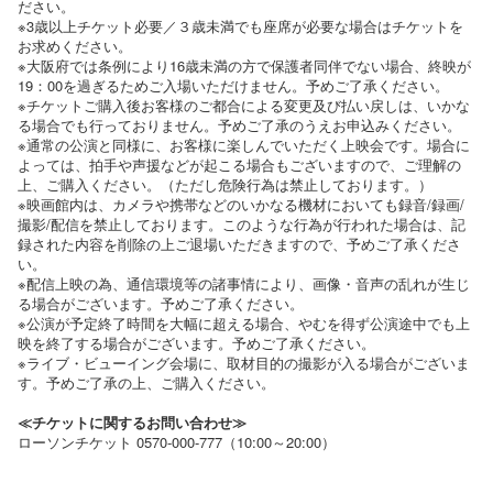
ださい。
※3歳以上チケット必要／３歳未満でも座席が必要な場合はチケットを
お求めください。
※大阪府では条例により16歳未満の方で保護者同伴でない場合、終映が
19：00を過ぎるためご入場いただけません。予めご了承ください。
※チケットご購入後お客様のご都合による変更及び払い戻しは、いかな
る場合でも行っておりません。予めご了承のうえお申込みください。
※通常の公演と同様に、お客様に楽しんでいただく上映会です。場合に
よっては、拍手や声援などが起こる場合もございますので、ご理解の
上、ご購入ください。（ただし危険行為は禁止しております。）
※映画館内は、カメラや携帯などのいかなる機材においても録音/録画/
撮影/配信を禁止しております。このような行為が行われた場合は、記
録された内容を削除の上ご退場いただきますので、予めご了承くださ
い。
※配信上映の為、通信環境等の諸事情により、画像・音声の乱れが生じ
る場合がございます。予めご了承ください。
※公演が予定終了時間を大幅に超える場合、やむを得ず公演途中でも上
映を終了する場合がございます。予めご了承ください。
※ライブ・ビューイング会場に、取材目的の撮影が入る場合がございま
す。予めご了承の上、ご購入ください。
≪チケットに関するお問い合わせ≫
ローソンチケット 0570-000-777（10:00～20:00）