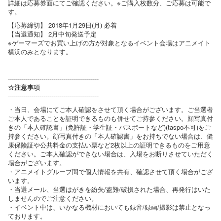
詳細は応募券面にてご確認ください。※ご購入枚数分、ご応募は可能で
す。
【応募締切】 2018年1月29日(月) 必着
【当選通知】 2月中旬発送予定
※ゲーマーズでお買い上げの方が対象となるイベント会場はアニメイト
横浜のみとなります。
----------------------------------------------
☆注意事項
----------------------------------------------
・当日、会場にてご本人確認をさせて頂く場合がございます。ご当選者
ご本人であることを証明できるものも併せてご持参ください。顔写真付
きの「本人確認書」(免許証・学生証・パスポートなど)(taspo不可)をご
持参ください。顔写真付きの「本人確認書」をお持ちでない場合は、健
康保険証や公共料金の支払い票など2枚以上の証明できるものをご用意
ください。ご本人確認ができない場合は、入場をお断りさせていただく
場合がございます。
・アニメイトグループ間で個人情報を共有、確認させて頂く場合がござ
います。
・当選メール、当選はがきを紛失/盗難/破損された場合、再発行はいた
しませんのでご注意ください。
・イベント中は、いかなる機材においても録音/録画/撮影は禁止となっ
ております。