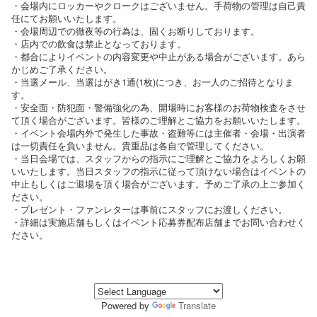
・会場内にロッカーやクロークはございません。手荷物の管理は自己責
任にてお願いいたします。
・会場周辺での徹夜等の行為は、固くお断りしております。
・店内での飲食は禁止となっております。
・都合によりイベントの内容変更や中止がある場合がございます。あら
かじめご了承ください。
・当選メール、当選はがき1通(1枚)につき、お一人のご招待となりま
す。
・安全面・防犯面・警備強化の為、開場時にお客様のお荷物検査をさせ
て頂く場合がございます。皆様のご理解とご協力をお願いいたします。
・イベント会場内外で発生した事故・盗難等には主催者・会場・出演者
は一切責任を負いません。貴重品は各自で管理してください。
・当日会場では、スタッフからの指示にご理解とご協力をよろしくお願
いいたします。当日スタッフの指示に従って頂けない場合はイベントの
中止もしくはご退場を頂く場合がございます。予めご了承の上ご参加く
ださい。
・プレゼント・ファンレターは事前にスタッフにお渡しください。
・詳細は実施店舗もしくはイベント応募券配布店舗までお問い合わせく
ださい。
Powered by
Translate