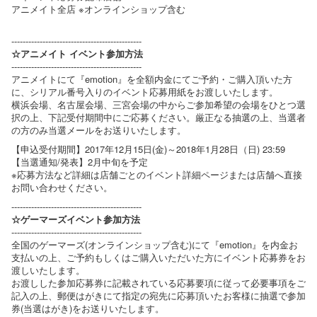
アニメイト全店 ※オンラインショップ含む
----------------------------------------------
☆アニメイト イベント参加方法
----------------------------------------------
アニメイトにて『emotion』を全額内金にてご予約・ご購入頂いた方
に、シリアル番号入りのイベント応募用紙をお渡しいたします。
横浜会場、名古屋会場、三宮会場の中からご参加希望の会場をひとつ選
択の上、下記受付期間中にご応募ください。厳正なる抽選の上、当選者
の方のみ当選メールをお送りいたします。
【申込受付期間】2017年12月15日(金)～2018年1月28日（日) 23:59
【当選通知/発表】2月中旬を予定
※応募方法など詳細は店舗ごとのイベント詳細ページまたは店舗へ直接
お問い合わせください。
----------------------------------------------
☆ゲーマーズイベント参加方法
----------------------------------------------
全国のゲーマーズ(オンラインショップ含む)にて『emotion』を内金お
支払いの上、ご予約もしくはご購入いただいた方にイベント応募券をお
渡しいたします。
お渡しした参加応募券に記載されている応募要項に従って必要事項をご
記入の上、郵便はがきにて指定の宛先に応募頂いたお客様に抽選で参加
券(当選はがき)をお送りいたします。