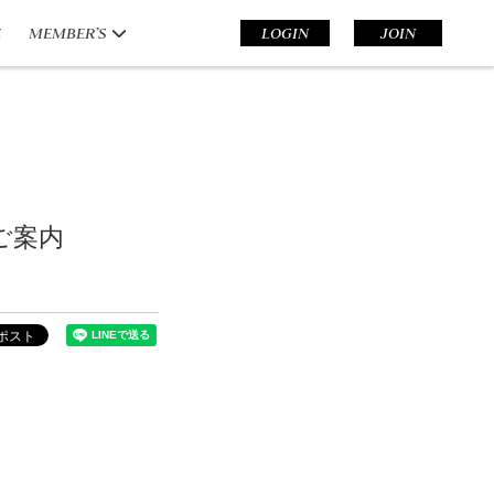
E
MEMBER’S
LOGIN
JOIN
のご案内