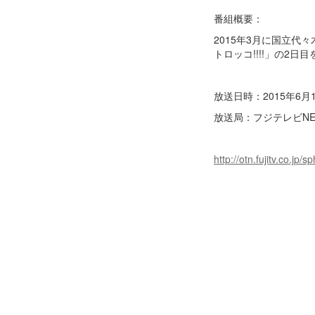
番組概要：
2015年3月に国立代々木競
トロッコ!!!!」の2日
放送日時：2015年6月1
放送局：フジテレビNEX
http://otn.fujitv.co.jp/s