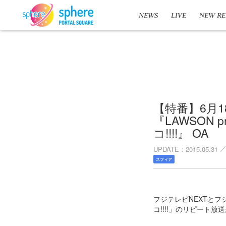
NEWS
LIVE
NEW RE
【特番】6月1
『LAWSON pr
コ!!!!』 OA
UPDATE
2015.05.31
スフィア
フジテレビNEXTとフジ
コ!!!!」のリピート