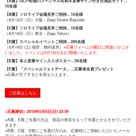
【A賞】OL戸松遥のスペシャル名刺＆直筆サイン付き社員証セット…
10名様
【B賞】ソロライブ会場見学ご招待…10名様
（8月12日（日）大阪・Zepp Osaka Bayside）
【C賞】ソロライブ会場見学ご招待…10名様
（8月19日（日）東京・Zepp Tokyo）
【D賞】スペシャルイベントご招待…200名様
（5月19日 (土) 場所：都内某所）
※応募フォームの曜日に間違いがござ
いました。イベントは5月19日(土)に開催いたします。
【E賞】本人直筆サイン入りポスター…50名様
【F賞】「スペシャルフォトデータ」…応募者全員プレゼント
※応募が完了すると全員もらえます。
ご応募はこちら
<応募締切> 2018年5月6日(日) 23:59
※A賞、E賞ご当選の方は、賞品の発送をもって当選とかえさせていただ
きます。
※B賞、C賞、D賞にご当選の方のみ、応募時にご登録いただいたメール
アドレスに当選通知をお送りいたします。