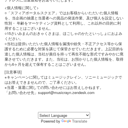
<個人情報に関して>
○「スフィアポータルスクエア」ではお客様からいただいた個人情報
を、当企画の抽選と当選者への賞品の発送作業、及び個人を設定しない
性別・ 年齢をマーケティング資料として利用し、これ以外の目的に利
用することはございません。
○15さいみまんのおきゃくさまは、ほごしゃのかたといっしょにおよみ
ください。
○当社は提供いただいた個人情報を漏洩や紛失・不正アクセス等から保
護するために必要な対策を講じて保管させていただきます。上記目的を
達した個人情報は、当社が責任を持って再生不能な形式ですみやかに廃
棄させていただきます。また、当社は、お預かりした個人情報を、取得
から6ヶ月を超えて保有することはございません。
[注意事項]
※キャンペーンに関してはミュージックレイン、ソニーミュージックで
はお答えできませんので、ご了承ください。
※当選・落選に関しての問い合わせにはお答えしかねます。
「お問い合わせ先」support@musicrayn.zendesk.com
Powered by
Translate