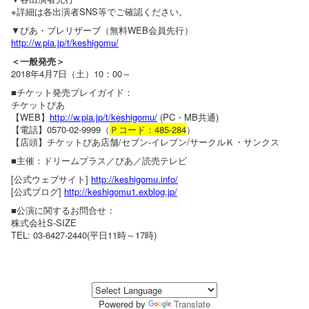
※詳細は各出演者SNS等でご確認ください。
▼ぴあ・プレリザーブ（無料WEB会員先行）
http://w.pia.jp/t/keshigomu/
＜一般発売＞
2018年4月7日（土）10：00～
■チケット発売プレイガイド：
チケットぴあ
【WEB】
http://w.pia.jp/t/keshigomu/
(PC・MB共通)
【電話】0570-02-9999（
Ｐコード：485-284
）
【店頭】チケットぴあ店舗/セブン-イレブン/サークルＫ・サンクス
■主催：ドリームプラス／ぴあ／読売テレビ
[公式ウェブサイト]
http://keshigomu.info/
[公式ブログ]
http://keshigomu1.exblog.jp/
■公演に関するお問合せ：
株式会社S-SIZE
TEL: 03-6427-2440(平日11時～17時)
Powered by
Translate