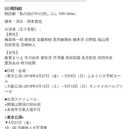
-----------------------------------------------------------------------
[公演詳細]
朗読劇「私の頭の中の消しゴム 10th letter」
脚本・演出：岡本貴也
出演者（五十音順）：
【男性】
梅原裕一郎 梶裕貴 加藤和樹 黒羽麻璃央 橋本淳 日野聡 福山潤
別所哲也 宮崎秋人
【女性】
飯豊まりえ 市川由衣 紫吹淳 芹澤優 高垣彩陽 高月彩良 武田玲奈
愛加あゆ 村川絵梨
■日程・会場：
<東京公演>2018年4月27日（金）～5月6日（日）よみうり大手町ホー
ル
<大阪公演>2018年5月12日（土）～5月13日（日）サンケイホールブリ
ーゼ
■出演スケジュール：
※開場は開演の30分前
※未就学児童入場不可
<東京公演>
▼4月27日（金）
19：00 宮崎秋人✕芹澤優