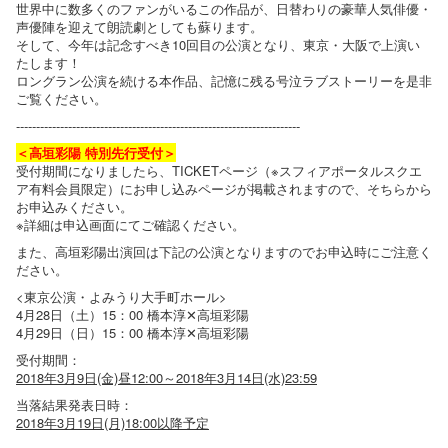
世界中に数多くのファンがいるこの作品が、日替わりの豪華人気俳優・
声優陣を迎えて朗読劇としても蘇ります。
そして、今年は記念すべき10回目の公演となり、東京・大阪で上演い
たします！
ロングラン公演を続ける本作品、記憶に残る号泣ラブストーリーを是非
ご覧ください。
-----------------------------------------------------------------------
＜高垣彩陽 特別先行受付＞
受付期間になりましたら、TICKETページ（※スフィアポータルスクエ
ア有料会員限定）にお申し込みページが掲載されますので、そちらから
お申込みください。
※詳細は申込画面にてご確認ください。
また、高垣彩陽出演回は下記の公演となりますのでお申込時にご注意く
ださい。
<東京公演・よみうり大手町ホール>
4月28日（土）15：00 橋本淳✕高垣彩陽
4月29日（日）15：00 橋本淳✕高垣彩陽
受付期間：
2018年3月9日(金)昼12:00～2018年3月14日(水)23:59
当落結果発表日時：
2018年3月19日(月)18:00以降予定