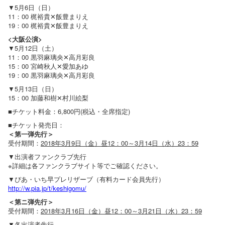
▼5月6日（日）
11：00 梶裕貴✕飯豊まりえ
19：00 梶裕貴✕飯豊まりえ
<大阪公演>
▼5月12日（土）
11：00 黒羽麻璃央✕高月彩良
15：00 宮崎秋人✕愛加あゆ
19：00 黒羽麻璃央✕高月彩良
▼5月13日（日）
15：00 加藤和樹✕村川絵梨
■チケット料金：6,800円(税込・全席指定)
■チケット発売日：
＜第一弾先行＞
受付期間：
2018年3月9日（金）昼12：00～3月14日（水）23：59
▼出演者ファンクラブ先行
※詳細は各ファンクラブサイト等でご確認ください。
▼ぴあ・いち早プレリザーブ（有料カード会員先行）
http://w.pia.jp/t/keshigomu/
＜第ニ弾先行＞
受付期間：
2018年3月16日（金）昼12：00～3月21日（水）23：59
▼各出演者先行