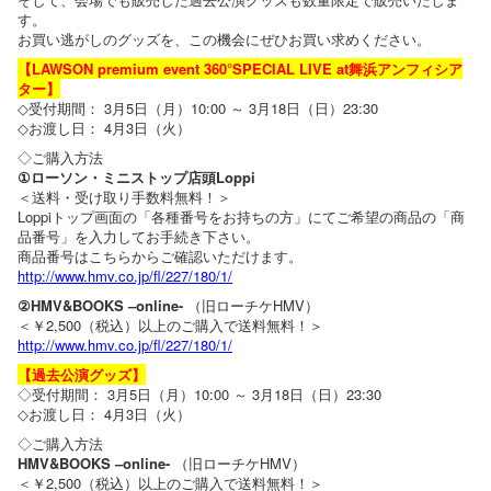
す。
お買い逃がしのグッズを、この機会にぜひお買い求めください。
【LAWSON premium event 360°SPECIAL LIVE at舞浜アンフィシア
ター】
◇受付期間： 3月5日（月）10:00 ～ 3月18日（日）23:30
◇お渡し日： 4月3日（火）
◇ご購入方法
①ローソン・ミニストップ店頭Loppi
＜送料・受け取り手数料無料！＞
Loppiトップ画面の「各種番号をお持ちの方」にてご希望の商品の「商
品番号」を入力してお手続き下さい。
商品番号はこちらからご確認いただけます。
http://www.hmv.co.jp/fl/227/180/1/
②HMV&BOOKS –online-
（旧ローチケHMV）
＜￥2,500（税込）以上のご購入で送料無料！＞
http://www.hmv.co.jp/fl/227/180/1/
【過去公演グッズ】
◇受付期間： 3月5日（月）10:00 ～ 3月18日（日）23:30
◇お渡し日： 4月3日（火）
◇ご購入方法
HMV&BOOKS –online-
（旧ローチケHMV）
＜￥2,500（税込）以上のご購入で送料無料！＞