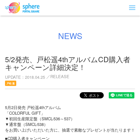
NEWS
5/2発売、戸松遥4thアルバムCD購入者
キャンペーン詳細決定！
RELEASE
UPDATE
2018.04.25
戸松 遥
5月2日発売 戸松遥4thアルバム
「COLORFUL GIFT」
▼初回生産限定盤（SMCL-536～537）
▼通常盤（SMCL-538）
をお買い上げいただいた方に、抽選で素敵なプレゼントが当たります！
■CD購入者キャンペーン