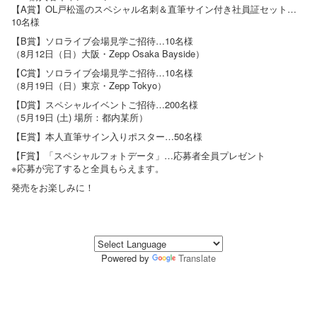
【A賞】OL戸松遥のスペシャル名刺＆直筆サイン付き社員証セット…
10名様
【B賞】ソロライブ会場見学ご招待…10名様
（8月12日（日）大阪・Zepp Osaka Bayside）
【C賞】ソロライブ会場見学ご招待…10名様
（8月19日（日）東京・Zepp Tokyo）
【D賞】スペシャルイベントご招待…200名様
（5月19日 (土) 場所：都内某所）
【E賞】本人直筆サイン入りポスター…50名様
【F賞】「スペシャルフォトデータ」…応募者全員プレゼント
※応募が完了すると全員もらえます。
発売をお楽しみに！
Powered by
Translate