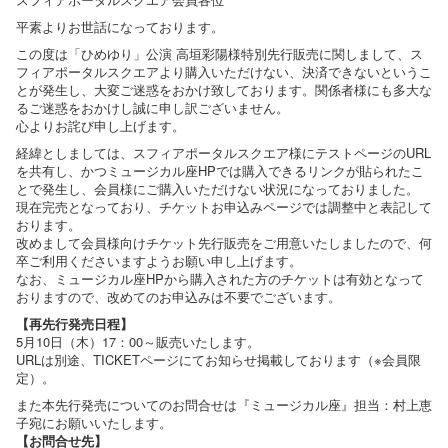
平素よりお世話になっております。
この度は「ひめゆり」公演 高垣彩陽様特別先行販売に関しまして、ス
フィアポータルスクエアより購入いただけない、決済できないというこ
とが発生し、大変ご迷惑をおかけ致しております。関係者様にも多大な
るご迷惑をおかけし誠に申し訳ございません。
心よりお詫び申し上げます。
経緯としましては、スフィアポータルスクエア様にテストページのURL
を共有し、かつミュージカル座HPでは購入できるリンクが貼られたこ
とで発生し、会員様にご購入いただけない状況になっておりました。
現在完売となっており、チケットお申込みページでは調整中と表記して
おります。
改めまして会員様向けチケット先行販売をご用意いたしましたので、何
卒ご利用くださいますようお願い申し上げます。
なお、ミュージカル座HPから購入された方のチケットは有効となって
おりますので、改めてのお申込みは不要でございます。
【再先行発売日程】
5月10日（木）17：00～販売いたします。
URLは別途、TICKETページにてお知らせ掲載しております（※会員限
定）。
また本先行発売についてのお問合せは『ミュージカル座』担当：村上恵
子宛にお願いいたします。
【お問合せ先】