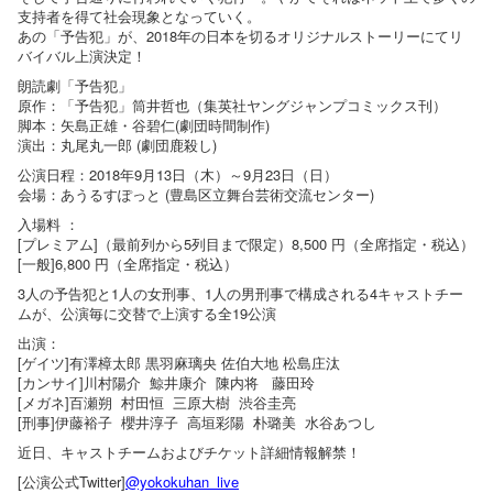
支持者を得て社会現象となっていく。
あの「予告犯」が、2018年の日本を切るオリジナルストーリーにてリ
バイバル上演決定！
朗読劇「予告犯」
原作：「予告犯」筒井哲也（集英社ヤングジャンプコミックス刊）
脚本：矢島正雄・谷碧仁(劇団時間制作)
演出：丸尾丸一郎 (劇団鹿殺し)
公演日程：2018年9月13日（木）～9月23日（日）
会場：あうるすぽっと (豊島区立舞台芸術交流センター)
入場料 ：
[プレミアム]（最前列から5列目まで限定）8,500 円（全席指定・税込）
[一般]6,800 円（全席指定・税込）
3人の予告犯と1人の女刑事、1人の男刑事で構成される4キャストチー
ムが、公演毎に交替で上演する全19公演
出演：
[ゲイツ]有澤樟太郎 黒羽麻璃央 佐伯大地 松島庄汰
[カンサイ]川村陽介 鯨井康介 陳内将 藤田玲
[メガネ]百瀬朔 村田恒 三原大樹 渋谷圭亮
[刑事]伊藤裕子 櫻井淳子 高垣彩陽 朴璐美 水谷あつし
近日、キャストチームおよびチケット詳細情報解禁！
[公演公式Twitter]
@yokokuhan_live