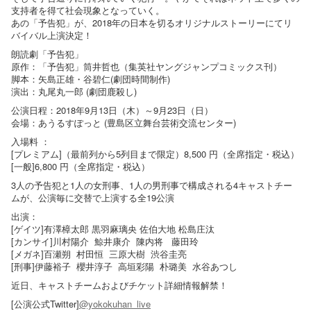
支持者を得て社会現象となっていく。
あの「予告犯」が、2018年の日本を切るオリジナルストーリーにてリ
バイバル上演決定！
朗読劇「予告犯」
原作：「予告犯」筒井哲也（集英社ヤングジャンプコミックス刊）
脚本：矢島正雄・谷碧仁(劇団時間制作)
演出：丸尾丸一郎 (劇団鹿殺し)
公演日程：2018年9月13日（木）～9月23日（日）
会場：あうるすぽっと (豊島区立舞台芸術交流センター)
入場料 ：
[プレミアム]（最前列から5列目まで限定）8,500 円（全席指定・税込）
[一般]6,800 円（全席指定・税込）
3人の予告犯と1人の女刑事、1人の男刑事で構成される4キャストチー
ムが、公演毎に交替で上演する全19公演
出演：
[ゲイツ]有澤樟太郎 黒羽麻璃央 佐伯大地 松島庄汰
[カンサイ]川村陽介 鯨井康介 陳内将 藤田玲
[メガネ]百瀬朔 村田恒 三原大樹 渋谷圭亮
[刑事]伊藤裕子 櫻井淳子 高垣彩陽 朴璐美 水谷あつし
近日、キャストチームおよびチケット詳細情報解禁！
[公演公式Twitter]
@yokokuhan_live