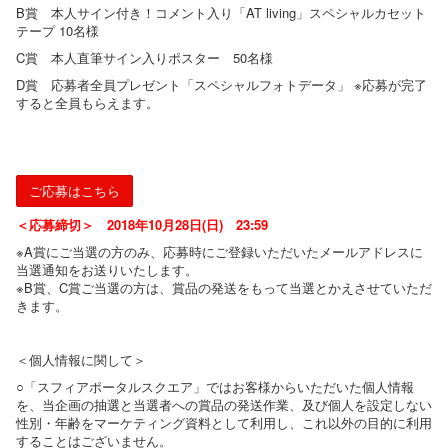
B賞 本人サイン付き！コメント入り「AT living」スペシャルカセット
テープ 10名様
C賞 本人直筆サイン入りポスター 50名様
D賞 応募者全員プレゼント「スペシャルフォトデータ」 ※応募が完了
すると全員もらえます。
ご応募はこちら
＜応募締切＞ 2018年10月28日(日) 23:59
※A賞にご当選の方のみ、応募時にご登録いただいたメールアドレスに
当選通知をお送りいたします。
※B賞、C賞ご当選の方は、賞品の発送をもって当選とかえさせていただ
きます。
＜個人情報に関して＞
○「スフィアポータルスクエア」ではお客様からいただいた個人情報
を、当企画の抽選と当選者への賞品の発送作業、及び個人を設定しない
性別・年齢をマーケティング資料として利用し、これ以外の目的に利用
することはございません。