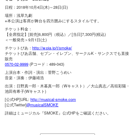
日程：2018年10月4日(木)～28日(日)
場所：浅草九劇
※本公演は客席が舞台を四方囲みにするスタイルです。
チケット料金：
【全席指定】[前売]6,800円（税込）／[当日]7,300円(税込)
＜一般発売＞9月1日(土)
チケットぴあ：
http://w.pia.jp/t/smoke/
チケットぴあ店舗、セブン・イレブン、サークルK・サンクスでも直接
販売
0570-02-9999
(Pコード：489-043)
上演台本・作詞・演出：菅野こうめい
音楽・演奏：伊藤靖浩
出演：日野真一郎・木暮真一郎（Wキャスト）／大山真志／高垣彩陽・
池田有希子(Wキャスト)
[公式HP]URL:
http://musical-smoke.com
[公式Twitter]
@musicalSMOKE
詳細はミュージカル『SMOKE』公式HPをご確認ください。