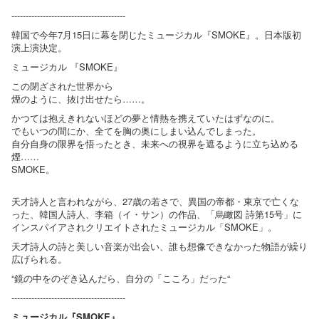
----------------------------------------
韓国で今年7月15日に幕を閉じたミュージカル『SMOKE』。日本版初
演上演決定。
ミュージカル 『SMOKE』
この閉ざされた世界から
煙のように、抜け出せたら……。
かつては抱えきれないほどの夢と情熱を携えていたはずなのに。
でもいつの間にか、全てを胸の奥にしまい込んでしまった。
自分自身の限界を悟ったとき、未来への視界を遮るように立ち込める
煙……
SMOKE。
天才詩人と言われながら、27歳の若さで、異国の帝都・東京で亡くな
った、韓国人詩人、李箱（イ・サン）の作品、「烏瞰図 詩第15号」に
インスパイアされクリエイトされたミュージカル「SMOKE」。
天才詩人の詩と美しい音楽が出会い、誰も想像できなかった物語が繰り
広げられる。
“鏡の中をのぞき込んだら、自分の「こころ」だった“
----------------------------------------
ミュージカル『SMOKE』