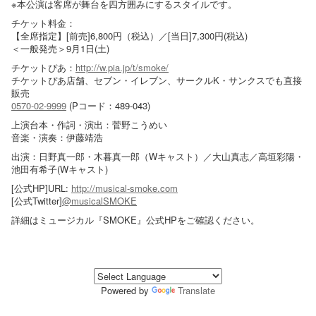
※本公演は客席が舞台を四方囲みにするスタイルです。
チケット料金：
【全席指定】[前売]6,800円（税込）／[当日]7,300円(税込)
＜一般発売＞9月1日(土)
チケットぴあ：
http://w.pia.jp/t/smoke/
チケットぴあ店舗、セブン・イレブン、サークルK・サンクスでも直接
販売
0570-02-9999
(Pコード：489-043)
上演台本・作詞・演出：菅野こうめい
音楽・演奏：伊藤靖浩
出演：日野真一郎・木暮真一郎（Wキャスト）／大山真志／高垣彩陽・
池田有希子(Wキャスト)
[公式HP]URL:
http://musical-smoke.com
[公式Twitter]
@musicalSMOKE
詳細はミュージカル『SMOKE』公式HPをご確認ください。
Powered by
Translate