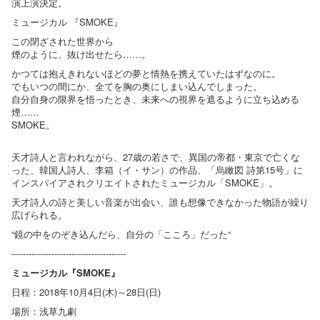
演上演決定。
ミュージカル 『SMOKE』
この閉ざされた世界から
煙のように、抜け出せたら……。
かつては抱えきれないほどの夢と情熱を携えていたはずなのに。
でもいつの間にか、全てを胸の奥にしまい込んでしまった。
自分自身の限界を悟ったとき、未来への視界を遮るように立ち込める
煙……
SMOKE。
天才詩人と言われながら、27歳の若さで、異国の帝都・東京で亡くな
った、韓国人詩人、李箱（イ・サン）の作品、「烏瞰図 詩第15号」に
インスパイアされクリエイトされたミュージカル「SMOKE」。
天才詩人の詩と美しい音楽が出会い、誰も想像できなかった物語が繰り
広げられる。
“鏡の中をのぞき込んだら、自分の「こころ」だった“
----------------------------------------
ミュージカル『SMOKE』
日程：2018年10月4日(木)～28日(日)
場所：浅草九劇