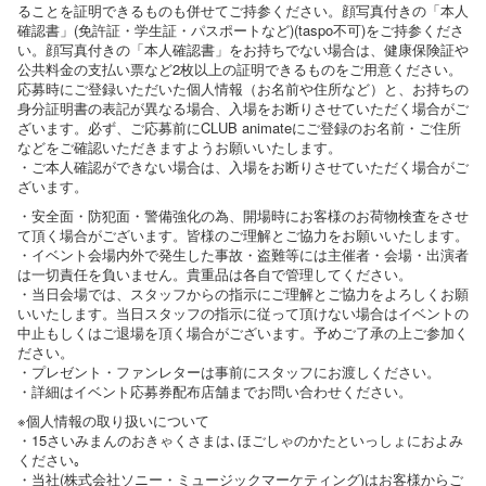
ることを証明できるものも併せてご持参ください。顔写真付きの「本人
確認書」(免許証・学生証・パスポートなど)(taspo不可)をご持参くださ
い。顔写真付きの「本人確認書」をお持ちでない場合は、健康保険証や
公共料金の支払い票など2枚以上の証明できるものをご用意ください。
応募時にご登録いただいた個人情報（お名前や住所など）と、お持ちの
身分証明書の表記が異なる場合、入場をお断りさせていただく場合がご
ざいます。必ず、ご応募前にCLUB animateにご登録のお名前・ご住所
などをご確認いただきますようお願いいたします。
・ご本人確認ができない場合は、入場をお断りさせていただく場合がご
ざいます。
・安全面・防犯面・警備強化の為、開場時にお客様のお荷物検査をさせ
て頂く場合がございます。皆様のご理解とご協力をお願いいたします。
・イベント会場内外で発生した事故・盗難等には主催者・会場・出演者
は一切責任を負いません。貴重品は各自で管理してください。
・当日会場では、スタッフからの指示にご理解とご協力をよろしくお願
いいたします。当日スタッフの指示に従って頂けない場合はイベントの
中止もしくはご退場を頂く場合がございます。予めご了承の上ご参加く
ださい。
・プレゼント・ファンレターは事前にスタッフにお渡しください。
・詳細はイベント応募券配布店舗までお問い合わせください。
※個人情報の取り扱いについて
・15さいみまんのおきゃくさまは､ほごしゃのかたといっしょにおよみ
ください｡
・当社(株式会社ソニー・ミュージックマーケティング)はお客様からご