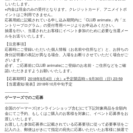
しいたします。
※内金は現金のみの受付となります。クレジットカード、アニメイトポ
イントはご利用できません。
応募用紙に記載されている申し込み期間内に「CLUB animate」内「エ
ントリープログラム」の受付専用ページよりお申込みください。
抽選を行い、当選されたお客様にイベント参加のために必要な当選メー
ルをお送りいたします。
【注意事項】
応募時にご登録いただいた個人情報（お名前や住所など）と、お持ちの
身分証明書の表記が異なる場合、入場をお断りさせていただく場合がご
ざいます。
必ず、ご応募前にCLUB animateにご登録のお名前・ご住所などをご確
認いただきますようお願いいたします。
【応募期間】
2018年9月4日（火）※予定開店時～9月30日（日) 23:59
【当選通知/発表】2018年10月中旬予定
--------------------
ゲーマーズでのご応募
--------------------
全国のゲーマーズ(オンラインショップ含む)にて下記対象商品を全額内
金にてご予約、もしくはご購入のお客様を対象に、イベント応募券をお
渡しいたします。
お渡しした参加応募券に記載されている応募要項に従って必要事項をご
記入の上、郵便はがきにて指定の宛先に応募いただいたお客様に抽選で