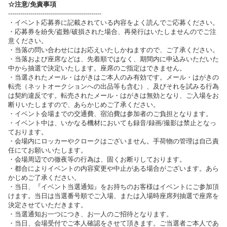
☆注意/免責事項
----------------------------------------------
・イベント応募券に記載されている内容をよく読んでご応募ください。
・応募券を紛失/盗難/破損された場合、再発行はいたしませんのでご注
意ください。
・当落の問い合わせにはお応えいたしかねますので、ご了承ください。
・当落および座席などは、先着順ではなく、期間内に申込みいただいた
中から抽選で決定いたします。座席のご指定はできません。
・当選されたメール・はがきはご本人のみ有効です。メール・はがきの
転売（ネットオークションへの出品等も含む）、及びそれを試みる行為
は契約違反です。転売されたメール・はがきは無効となり、ご入場をお
断りいたしますので、あらかじめご了承ください。
・イベント会場までの交通費、宿泊費は参加者のご負担となります。
・イベント中は、いかなる機材においても録音/録画/撮影は禁止となっ
ております。
・会場内にロッカーやクロークはございません。手荷物の管理は自己責
任にてお願いいたします。
・会場周辺での徹夜等の行為は、固くお断りしております。
・都合によりイベントの内容変更や中止がある場合がございます。あら
かじめご了承ください。
・当日、『イベント当選通知』をお持ちのお客様はイベントにご参加頂
けます。当日は当選番号順でご入場、または入場時座席列抽選で座席を
決定させていただきます。
・当選通知お一つにつき、お一人のご招待となります。
・当日、会場受付でご本人確認をさせて頂きます。ご当選者ご本人であ