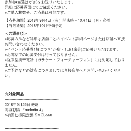
参加券(当選はがき)をお送りいたします。
詳細は応募券面にてご確認ください。
※ご購入枚数分、ご応募は可能です。
【応募期間】
2018年9月4日（火）開店時～10月1日（月）必着
【当選通知】2018年10月中旬予定
＜共通事項＞
※応募方法など詳細は店舗ごとのイベント詳細ページまたは店舗へ直接
お問い合わせください。
※イベント応募券1枚につき1か所・1口(1席分)ご応募いただけます。
※お電話での応募受付は行っておりません。
※従来型携帯電話（ガラケー・フィーチャーフォン）には対応しており
ません。
※ご予約などの対応につきましては直接店舗へとお問い合わせくださ
い。
----------------------------------------------
☆対象商品
----------------------------------------------
2018年9月26日発売
高垣彩陽 『melodia 4』
○初回仕様限定盤 SMCL-560
----------------------------------------------