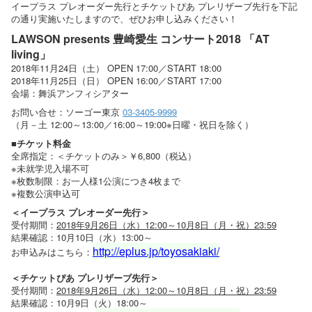
イープラス プレオーダー先行とチケットぴあ プレリザーブ先行を下記
の通り実施いたしますので、ぜひお申し込みください！
LAWSON presents 豊崎愛生 コンサート2018 「AT
living」
2018年11月24日（土） OPEN 17:00／START 18:00
2018年11月25日（日） OPEN 16:00／START 17:00
会場：舞浜アンフィシアター
お問い合せ：ソーゴー東京
03-3405-9999
（月－土 12:00～13:00／16:00～19:00※日曜・祝日を除く）
■チケット料金
全席指定：＜チケットのみ＞￥6,800（税込）
※未就学児入場不可
※枚数制限：お一人様1公演につき4枚まで
※複数公演申込可
＜イープラス プレオーダー先行＞
受付期間：
2018年9月26日（水）12:00～10月8日（月・祝）23:59
結果確認：10月10日（水）13:00～
http://eplus.jp/toyosakiaki/
お申込みはこちら：
＜チケットぴあ プレリザーブ先行＞
受付期間：
2018年9月26日（水）12:00～10月8日（月・祝）23:59
結果確認：10月9日（火）18:00～