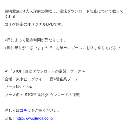
豊崎愛生が1人人形劇に挑戦し、違法ダウンロード防止について教えて
くれる
コミケ限定のオリジナルDVDです。
※日によって配布時間が異なります。
※数に限りがございますので、お早めにブースにお立ち寄りください。
≪「STOP! 違法ダウンロードの逆襲」ブース≫
会場：東京ビッグサイト 西4階企業ブース
ブースNo.：224
ブース名： STOP! 違法ダ ウンロードの逆襲
詳しくは
コチラ
をご覧ください。
URL：
http://www.jimca.co.jp/