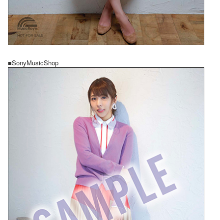
■SonyMusicShop