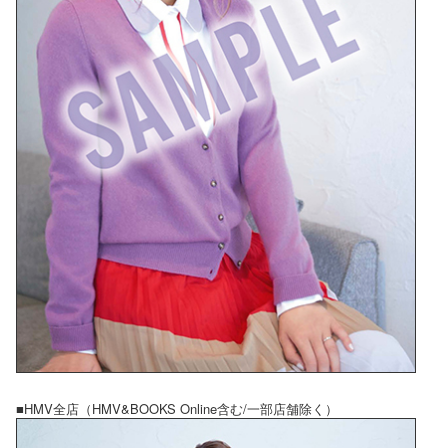
■HMV全店（HMV&BOOKS Online含む/一部店舗除く）