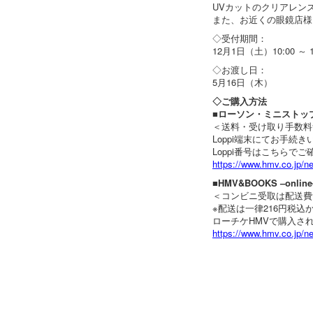
UVカットのクリアレン
また、お近くの眼鏡店様
◇受付期間：
12月1日（土）10:00 ～ 
◇お渡し日：
5月16日（木）
◇ご購入方法
■ローソン・ミニストップ
＜送料・受け取り手数料
Loppi端末にてお手
Loppi番号はこちらで
https://www.hmv.co.jp/ne
■HMV&BOOKS –online
＜コンビニ受取は配送費
※配送は一律216円税込
ローチケHMVで購入さ
https://www.hmv.co.jp/ne