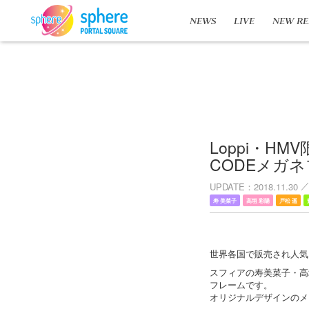
NEWS
LIVE
NEW RE
Loppi・H
CODEメガ
UPDATE
2018.11.30
寿 美菜子
高垣 彩陽
戸松 遥
世界各国で販売され人気
スフィアの寿美菜子・高
フレームです。
オリジナルデザインのメ