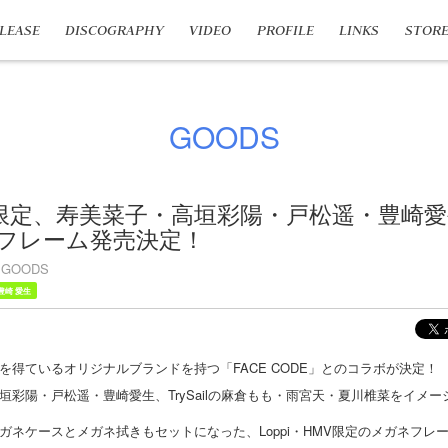
LEASE
DISCOGRAPHY
VIDEO
PROFILE
LINKS
STOR
GOODS
MV限定、寿美菜子・高垣彩陽・戸松遥・豊崎愛生
ネフレーム発売決定！
GOODS
豊崎 愛生
を得ているオリジナルブランドを持つ「FACE CODE」とのコラボが決定！
垣彩陽・戸松遥・豊崎愛生、TrySailの麻倉もも・雨宮天・夏川椎菜をイメ
ガネケースとメガネ拭きもセットになった、Loppi・HMV限定のメガネフレ