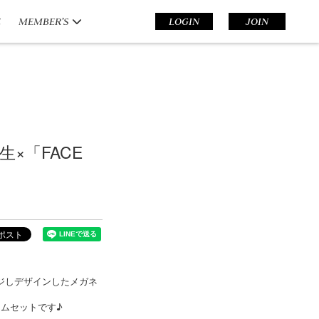
E
MEMBER’S
LOGIN
JOIN
×「FACE
ージしデザインしたメガネ
ームセットです♪