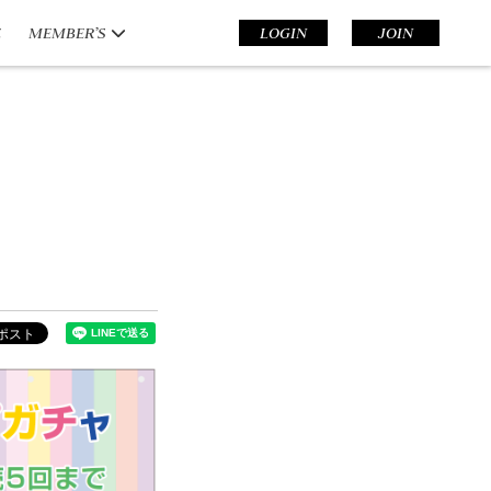
E
MEMBER’S
LOGIN
JOIN