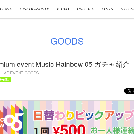
LEASE
DISCOGRAPHY
VIDEO
PROFILE
LINKS
STOR
GOODS
mium event Music Rainbow 05 ガチャ紹介
LIVE EVENT GOODS
豊崎 愛生