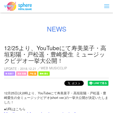
NEWS
12/25より、YouTubeにて寿美菜子・高
垣彩陽・戸松遥・豊崎愛生 ミュージッ
クビデオ一挙大公開！
WEB MUSICCLIP
UPDATE
2018.12.21
寿 美菜子
高垣 彩陽
戸松 遥
豊崎 愛生
12月25日(火)0時より、YouTubeにて寿美菜子・高垣彩陽・戸松遥・豊
崎愛生の全ミュージックビデオ(short ver.)の一挙大公開が決定いたしま
した！
●URLはこちら