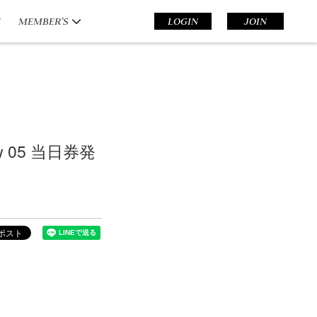
E
MEMBER’S
LOGIN
JOIN
ow 05 当日券発