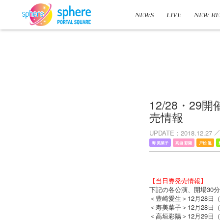
NEWS
LIVE
NEW RE
12/28・29開催
売情報
UPDATE
2018.12.27
寿 美菜子
高垣 彩陽
戸松 遥
【当日券発売情報】
下記の各公演、開場30
＜豊崎愛生＞12月28日（金
＜寿美菜子＞12月28日（金
＜高垣彩陽＞12月29日（土