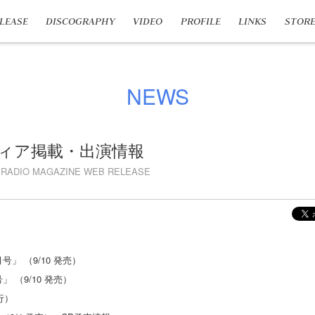
LEASE
DISCOGRAPHY
VIDEO
PROFILE
LINKS
STOR
NEWS
ィア掲載・出演情報
RADIO MAGAZINE WEB RELEASE
号」 （9/10 発売）
 （9/10 発売）
行）