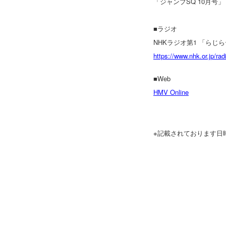
「ジャンプSQ 10月号」 
■ラジオ
NHKラジオ第1 「らじら
https://www.nhk.or.jp/radi
■Web
HMV Online
※記載されております日