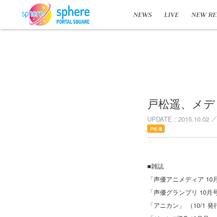
NEWS
LIVE
NEW RE
戸松遥、メデ
UPDATE
2015.10.02
戸松 遥
■雑誌
「声優アニメディア 10月
「声優グランプリ 10月号」
「アニカン」 （10/1 発