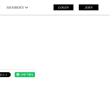
E
MEMBER’S
LOGIN
JOIN