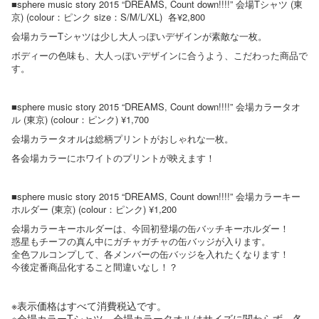
■sphere music story 2015 “DREAMS, Count down!!!!” 会場Tシャツ (東
京) (colour：ピンク size：S/M/L/XL) 各¥2,800
会場カラーTシャツは少し大人っぽいデザインが素敵な一枚。
ボディーの色味も、大人っぽいデザインに合うよう、こだわった商品で
す。
■sphere music story 2015 “DREAMS, Count down!!!!” 会場カラータオ
ル (東京) (colour：ピンク) ¥1,700
会場カラータオルは総柄プリントがおしゃれな一枚。
各会場カラーにホワイトのプリントが映えます！
■sphere music story 2015 “DREAMS, Count down!!!!” 会場カラーキー
ホルダー (東京) (colour：ピンク) ¥1,200
会場カラーキーホルダーは、今回初登場の缶バッチキーホルダー！
惑星もチーフの真ん中にガチャガチャの缶バッジが入ります。
全色フルコンプして、各メンバーの缶バッジを入れたくなります！
今後定番商品化すること間違いなし！？
※表示価格はすべて消費税込です。
※会場カラーTシャツ、会場カラータオルはサイズに関わらず、各