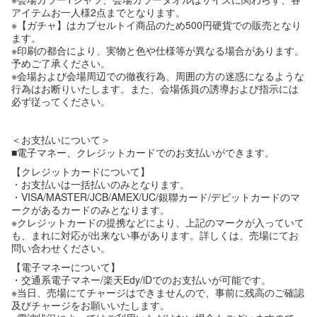
アイテムお一人様2点までとなります。
※【ガチャ】はカプセルトイ商品のため500円硬貨での販売となり
ます。
※印刷の都合により、実物と色や仕様等が異なる場合があります。
予めご了承ください。
※会場および会場周辺での徹夜行為、周囲の方の迷惑になるような
行為はお断りいたします。また、会場係員の誘導および指示には
必ず従ってください。
＜お支払いについて＞
■電子マネー、クレジットカードでのお支払いができます。
【クレジットカードについて】
・お支払いは一括払いのみとなります。
・VISA/MASTER/JCB/AMEX/UC/銀聯カード/デビットカードのマ
ークがあるカードのみとなります。
※クレジットカードの提携などにより、上記のマークが入っていて
も、まれに対応が出来ない事があります。詳しくは、売場にてお
問い合わせください。
【電子マネーについて】
・交通系電子マネー/楽天Edy/iDでのお支払いが可能です。
※当日、売場にてチャージはできませんので、事前に残高のご確認
及びチャージをお願いいたします。