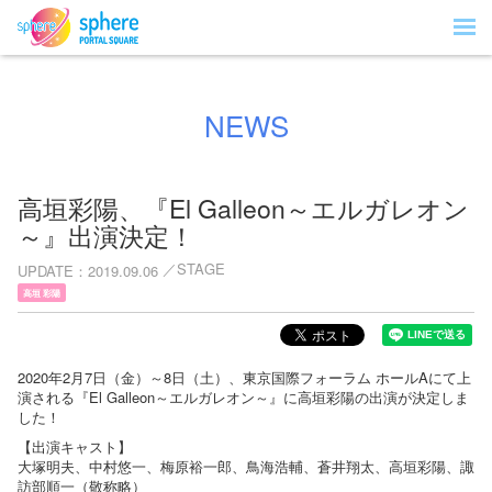
NEWS
高垣彩陽、『El Galleon～エルガレオン
～』出演決定！
STAGE
UPDATE
2019.09.06
高垣 彩陽
2020年2月7日（金）～8日（土）、東京国際フォーラム ホールAにて上
演される『El Galleon～エルガレオン～』に高垣彩陽の出演が決定しま
した！
【出演キャスト】
大塚明夫、中村悠一、梅原裕一郎、鳥海浩輔、蒼井翔太、高垣彩陽、諏
訪部順一（敬称略）