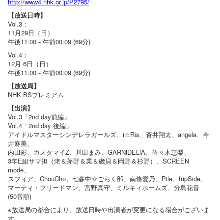
http://www4.nhk.or.jp/P2795/
【放送日時】
Vol.3：
11月29日（日）
午後11:00～午前00:09 (69分)
Vol.4：
12月 6日（日）
午後11:00～午前00:09 (69分)
【放送局】
NHK BSプレミアム
【出演】
Vol.3「2nd day前編」
Vol.4「2nd day 後編」
アイドルマスターシンデレラガールズ、i☆Ris、蒼井翔太、angela、今
井麻美、
内田彩、カスタマイZ、川田まみ、GARNiDELiA、佐々木恵梨、
3年E組サマ担（渚＆茅野＆業＆磯貝＆岡野＆杉野）、SCREEN
mode、
スフィア、ChouCho、七森中☆ごらく部、南條愛乃、Pile、fripSide、
マーティ・フリードマン、宮野真守、ミルキィホームズ、分島花音
(50音順)
※放送局の都合により、放送日時や出演者が変更になる場合がございま
す。