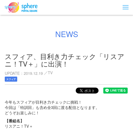
NEWS
スフィア、目利き力チェック「リスア
ニ！TV＋」に出演！
TV
UPDATE
2019.12.19
スフィア
今年もスフィアが目利き力チェックに挑戦！
今回は「特訓回」も含め全3回に渡る配信となります。
どうぞお楽しみに！
【番組名】
リスアニ！TV＋