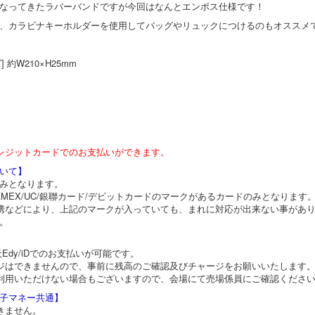
なってきたラバーバンドですが今回はなんとエンボス仕様です！
、カラビナキーホルダーを使用してバッグやリュックにつけるのもオススメ
 約W210×H25mm
レジットカードでのお支払いができます。
いて】
みとなります。
JCB/AMEX/UC/銀聯カード/デビットカードのマークがあるカードのみとなります
携などにより、上記のマークが入っていても、まれに対応が出来ない事があ
。
Edy/iDでのお支払いが可能です。
ジはできませんので、事前に残高のご確認及びチャージをお願いいたします
利用いただけない場合もございますので、会場にて売場係員にご確認くださ
子マネー共通】
きません。