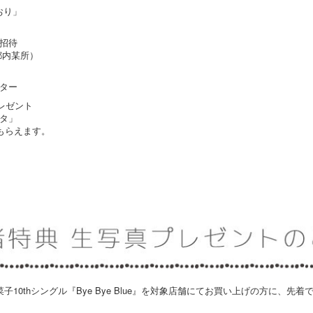
しおり」
招待
所：都内某所）
ター
レゼント
タ」
もらえます。
美菜子10thシングル『Bye Bye Blue』を対象店舗にてお買い上げの方に、