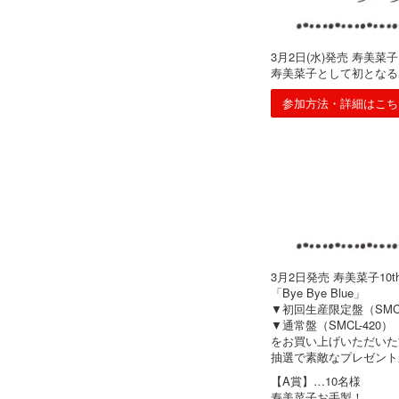
3月2日(水)発売 寿美菜
寿美菜子として初となる
参加方法・詳細はこち
3月2日発売 寿美菜子10
「Bye Bye Blue」
▼初回生産限定盤（SMCL-
▼通常盤（SMCL-420）
をお買い上げいただいた
抽選で素敵なプレゼント
【A賞】…10名様
寿美菜子お手製！