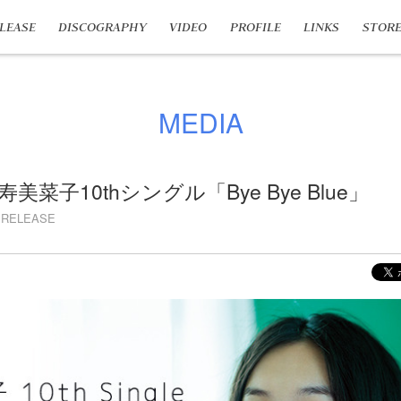
LEASE
DISCOGRAPHY
VIDEO
PROFILE
LINKS
STOR
MEDIA
美菜子10thシングル「Bye Bye Blue」
RELEASE