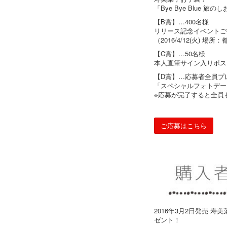
「Bye Bye Blue 旅の
【B賞】…400名様
リリース記念イベントご
（2016/4/12(火) 場
【C賞】…50名様
本人直筆サイン入りポス
【D賞】…応募者全員プ
「スペシャルフォトデー
※応募が完了すると全員
ご応募はこちら
2016年3月2日発売 寿
ゼント！