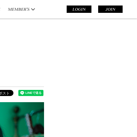
E
MEMBER’S
LOGIN
JOIN