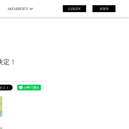
E
MEMBER’S
LOGIN
JOIN
決定！