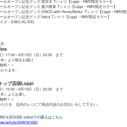
ルオープン記念グッズ 雨宮天 Tシャツ【Loppi・HMV限定カラー】
ルオープン記念グッズ 夏川椎菜 Tシャツ【Loppi・HMV限定カラー】
ープン記念グッズ CHiCO with HoneyWorks Tシャツ【Loppi・HM
オープン記念グッズ halca Tシャツ【Loppi・HMV限定カラー】
S/M/L/XL/XXL
＞
ine
17:00～9月13日（日）23:30 まで
（木）より順次お届け
無料！＞
かかります。
ップ店頭Loppi
10:00～9月13日（日）23:30 まで
（木）よりお渡し
無料！＞
続きいただき、店内のレジにて商品代金のお支払いをして下さい。
MV＆BOOKS onlineでの購入はこちら
ews/article/2008181020/