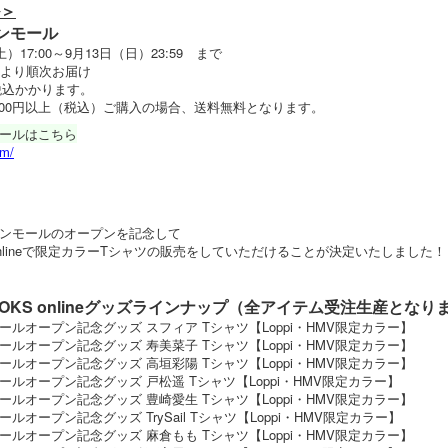
＞
ンモール
17:00～9月13日（日）23:59 まで
頃より順次お届け
税込かかります。
000円以上（税込）ご購入の場合、送料無料となります。
ールはこちら
om/
ンモールのオープンを記念して
KS onlineで限定カラーTシャツの販売をしていただけることが決定いたしました！
BOOKS onlineグッズラインナップ（全アイテム受注生産となり
ルオープン記念グッズ スフィア Tシャツ【Loppi・HMV限定カラー】
ルオープン記念グッズ 寿美菜子 Tシャツ【Loppi・HMV限定カラー】
ルオープン記念グッズ 高垣彩陽 Tシャツ【Loppi・HMV限定カラー】
ルオープン記念グッズ 戸松遥 Tシャツ【Loppi・HMV限定カラー】
ルオープン記念グッズ 豊崎愛生 Tシャツ【Loppi・HMV限定カラー】
オープン記念グッズ TrySail Tシャツ【Loppi・HMV限定カラー】
ルオープン記念グッズ 麻倉もも Tシャツ【Loppi・HMV限定カラー】