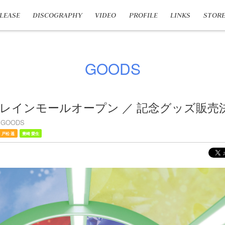
LEASE
DISCOGRAPHY
VIDEO
PROFILE
LINKS
STOR
GOODS
レインモールオープン ／ 記念グッズ販売
GOODS
戸松 遥
豊崎 愛生