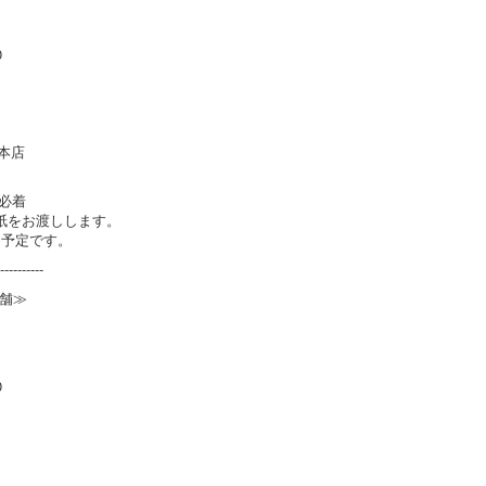
0
ズ本店
)必着
紙をお渡しします。
日予定です。
----------
舗≫
0