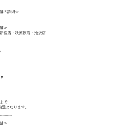
----------
舗の詳細☆
----------
舗≫
新宿店・秋葉原店・池袋店
0
F
まで
抽選となります。
----------
舗≫