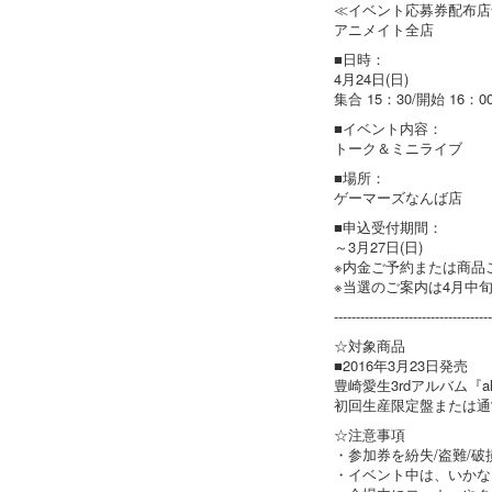
≪イベント応募券配布店
アニメイト全店
■日時：
4月24日(日)
集合 15：30/開始 16：0
■イベント内容：
トーク＆ミニライブ
■場所：
ゲーマーズなんば店
■申込受付期間：
～3月27日(日)
※内金ご予約または商品
※当選のご案内は4月中
------------------------------------
☆対象商品
■2016年3月23日発売
豊崎愛生3rdアルバム『all t
初回生産限定盤または通
☆注意事項
・参加券を紛失/盗難/
・イベント中は、いかな