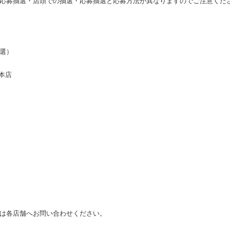
応募抽選・店頭での抽選・応募抽選と応募方法が異なりますのでご注意くだ
選）
ズ本店
は各店舗へお問い合わせください。