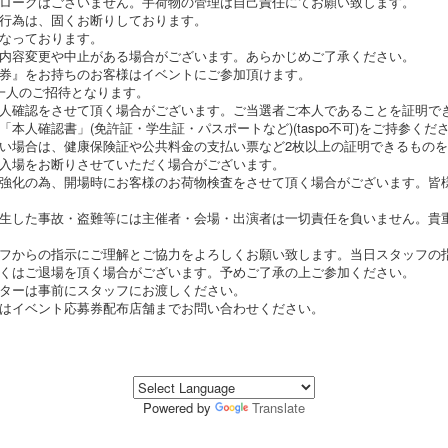
ロークはございません。手荷物の管理は自己責任にてお願い致します。
行為は、固くお断りしております。
なっております。
内容変更や中止がある場合がございます。あらかじめご了承ください。
券』をお持ちのお客様はイベントにご参加頂けます。
一人のご招待となります。
人確認をさせて頂く場合がございます。ご当選者ご本人であることを証明で
本人確認書」(免許証・学生証・パスポートなど)(taspo不可)をご持参く
い場合は、健康保険証や公共料金の支払い票など2枚以上の証明できるもの
入場をお断りさせていただく場合がございます。
強化の為、開場時にお客様のお荷物検査をさせて頂く場合がございます。皆
生した事故・盗難等には主催者・会場・出演者は一切責任を負いません。貴
フからの指示にご理解とご協力をよろしくお願い致します。当日スタッフの
くはご退場を頂く場合がございます。予めご了承の上ご参加ください。
ターは事前にスタッフにお渡しください。
はイベント応募券配布店舗までお問い合わせください。
Powered by
Translate