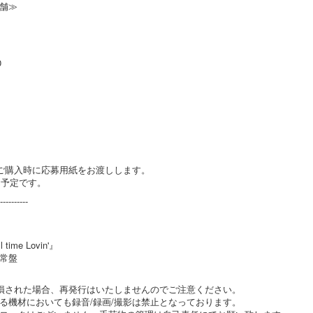
舗≫
0
ご購入時に応募用紙をお渡しします。
旬予定です。
----------
ime Lovin'』
常盤
破損された場合、再発行はいたしませんのでご注意ください。
る機材においても録音/録画/撮影は禁止となっております。