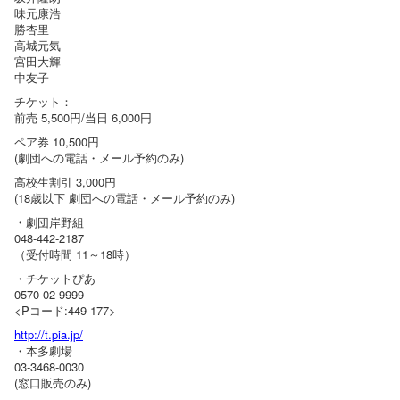
味元康浩
勝杏里
高城元気
宮田大輝
中友子
チケット：
前売 5,500円/当日 6,000円
ペア券 10,500円
(劇団への電話・メール予約のみ)
高校生割引 3,000円
(18歳以下 劇団への電話・メール予約のみ)
・劇団岸野組
048-442-2187
（受付時間 11～18時）
・チケットぴあ
0570-02-9999
<Pコード:449-177>
http://t.pia.jp/
・本多劇場
03-3468-0030
(窓口販売のみ)