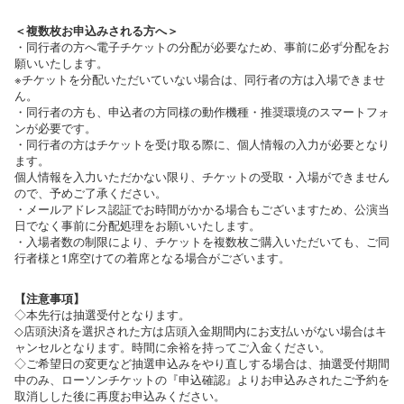
＜複数枚お申込みされる方へ＞
・同行者の方へ電子チケットの分配が必要なため、事前に必ず分配をお
願いいたします。
※チケットを分配いただいていない場合は、同行者の方は入場できませ
ん。
・同行者の方も、申込者の方同様の動作機種・推奨環境のスマートフォ
ンが必要です。
・同行者の方はチケットを受け取る際に、個人情報の入力が必要となり
ます。
個人情報を入力いただかない限り、チケットの受取・入場ができません
ので、予めご了承ください。
・メールアドレス認証でお時間がかかる場合もございますため、公演当
日でなく事前に分配処理をお願いいたします。
・入場者数の制限により、チケットを複数枚ご購入いただいても、ご同
行者様と1席空けての着席となる場合がございます。
【注意事項】
◇本先行は抽選受付となります。
◇店頭決済を選択された方は店頭入金期間内にお支払いがない場合はキ
ャンセルとなります。時間に余裕を持ってご入金ください。
◇ご希望日の変更など抽選申込みをやり直しする場合は、抽選受付期間
中のみ、ローソンチケットの『申込確認』よりお申込みされたご予約を
取消しした後に再度お申込みください。