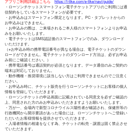
アプリご利用詳細はこちら
https://l-tike.com/e-tike/navi/guide/
・ローソンチケットスマートフォン電子チケットアプリのご利用には通
信契約をしているスマートフォンが必要です。
・お申込みはスマートフォン限定となります。PC・タブレットからの
お申込みはできません。
・お申込みの際は、ご来場されるご本人様のスマートフォンよりお申込
みをお願いいたします。
・電子チケットはSMS認証後のスマートフォンでのみ、ダウンロード
いただけます。
（※お申込み時の携帯電話番号が異なる場合は、電子チケットのダウン
ロードができません。電子チケットのダウンロード方法は、必ずお申込
み前にご確認ください。）
・携帯電話番号は通話契約が必須となります。データ通信のみご契約の
端末は対応しておりません。
・動作機種・推奨環境に該当しない方はご利用できませんのでご注意く
ださい。
・お申込み時に、チケット販売を行うローソンチケットにお客様の個人
情報を登録していただきます。
・ローソンチケットの申込画面に記載されている同意文を必ずご確認の
上、同意された方のみお申込みいただきますようお願いいたします。
・万が一、会場内で新型コロナウイルス陽性者が確認され、保健所等の
行政機関から開示要請があった場合には、ローソンチケットへご登録い
ただいたお客様情報を提供させていただきます。
・入場者情報の相違をなくす為、チケットの転売・譲渡は固く禁止させ
ていただきます。