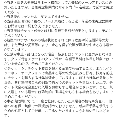
◇当選・落選の発表はサポート機能としてご登録のメールアドレスに通
知いたしますが、当落確認期間内にサイト内『申込確認』で必ずご確認
ください。
◇当選後のキャンセル、変更はできません。
◇当落確認期間終了後の、メール未着による当選・落選の未確認に関す
るお問合せは一切お答えできません。
◇当選者はチケット代金とは別に各種手数料が必要となります。予めご
了承ください。
◇新型コロナウイルスの感染状況とそれに伴う政府や関係機関等の方
針、また天候や災害等により、止むを得ず公演が延期や中止となる場合
がございます。
◇公演が中止・延期となった場合、払戻しはチケット代金のみとなりま
す。グッズ付きチケットのグッズ代金、各種手数料は払戻し対象ではご
ざいませんので、予めご了承ください。
◇チケットを、チケット券面を超える金額で転売すること、またはイン
ターネットオークションで出品する等の転売を試みる行為、転売を前提
にチケットを購入する行為は禁止しております。前述の行為が発覚した
場合、興行主催者自らの判断で購入済のチケットを無効とした上で、チ
ケット代金の返金並びに入場をお断りする場合がございます。また、既
に入場している場合には強制的に退場を命じられる場合もありますので
予めご了承ください。
◇本公演に関しては、一度ご登録いただいた来場者の情報を変更し、他
者への有償、無償での譲渡は認めておりません。感染症予防を優先する
ための処置としてご理解、ご了承いただきますようお願い申し上げま
す。